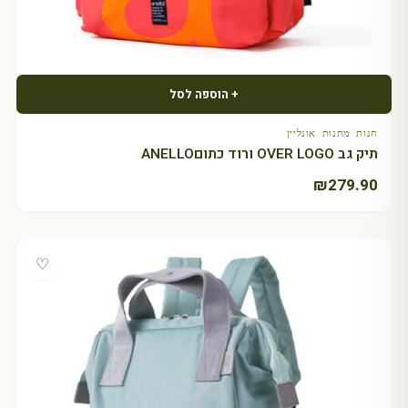
+ הוספה לסל
חנות מתנות אונליין
תיק גב OVER LOGO ורוד כתוםANELLO
₪
279.90
♡