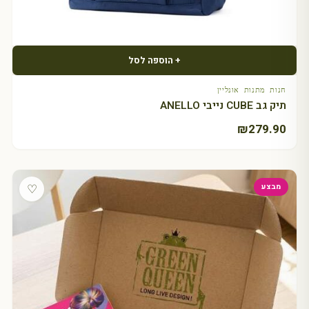
+ הוספה לסל
חנות מתנות אונליין
תיק גב CUBE נייבי ANELLO
₪
279.90
♡
מבצע