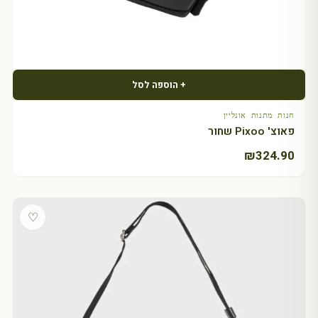
+ הוספה לסל
חנות מתנות אונליין
פאוצ' Pixoo שחור
₪
324.90
♡