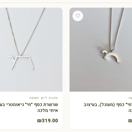
♡
ה
מתנות ליום האהבה
+ הוספה לסל
+ הוספה לסל
י" כסף (מעוגל), בעיצוב
שרשרת כסף "חי" גיאומטרי בעי
ה
איתי מלכה
₪
319.00