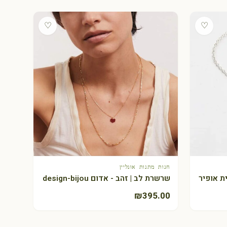
♡
♡
חנות מתנות אונליין
+ הוספה לסל
ת אופיר
שרשרת לב | זהב - אדום design-bijou
₪
395.00