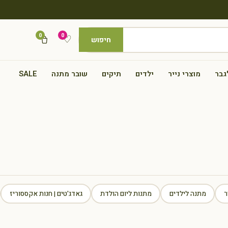
0
0
♡
חיפוש
גבר
מוצרי נייר
ילדים
תיקים
שובר מתנה
SALE
ר
מתנה לילדים
מתנות ליום הולדת
גאדג'טים | חנות אקססוריז