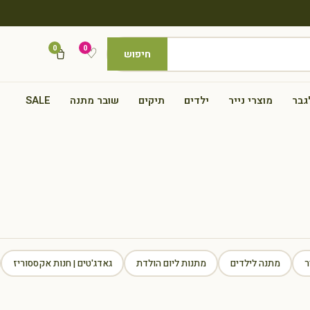
0
0
♡
חיפוש
גבר
מוצרי נייר
ילדים
תיקים
שובר מתנה
SALE
ר
מתנה לילדים
מתנות ליום הולדת
גאדג'טים | חנות אקססוריז