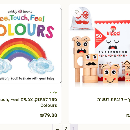
♡
ילדים
+ הוספה לסל
+ הוספה לסל
 – קוביות רגשות
ספר לתינוק: צבעים l
Colours
₪
79.00
←
2
1