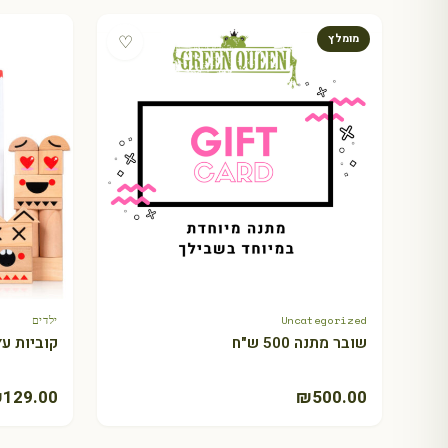
♡
מומלץ
Uncategorized
ילדים
+ Select amount
שובר מתנה 500 ש"ח
קוביות עץ
₪
129.00
₪
500.00