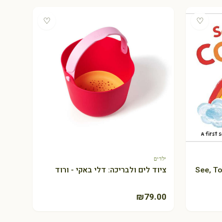
♡
♡
ילדים
+ הוספה לסל
See, Touch, Fee
ציוד לים ולבריכה: דלי באקי - ורוד
₪
79.00