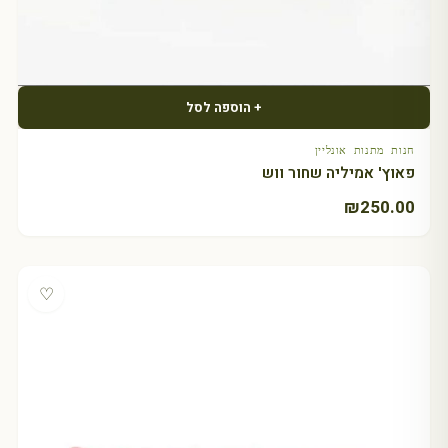
+ הוספה לסל
חנות מתנות אונליין
פאוץ' אמיליה שחור ווש
₪
250.00
♡