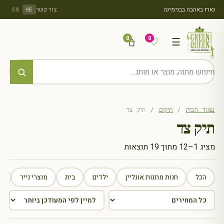
נארז באהבה בבנימינה
צור קשר
EN
HE
0
0
♡
☰
עמוד הבית
/
תיקים
/ תיק צד
תיק צד
מציג 1–12 מתוך 19 תוצאות
ממוין
לפי
הפריט
הכל
חנות מתנות אונליין
ילדים
בית
מוצרי נייר
מ
העדכני
ביותר