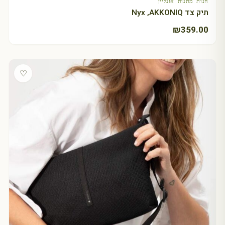
חנות מתנות אונליין
תיק צד Nyx ,AKKONIQ
₪
359.00
♡