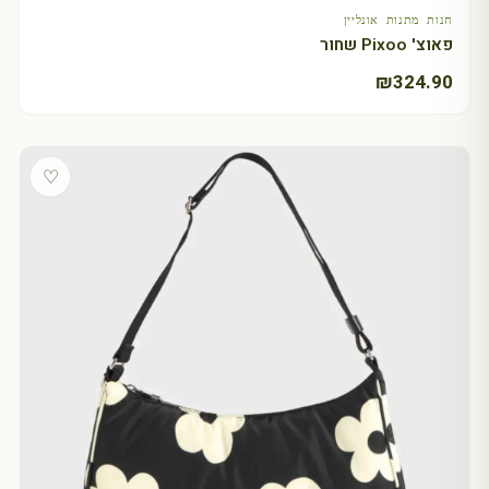
חנות מתנות אונליין
פאוצ' Pixoo שחור
₪
324.90
♡