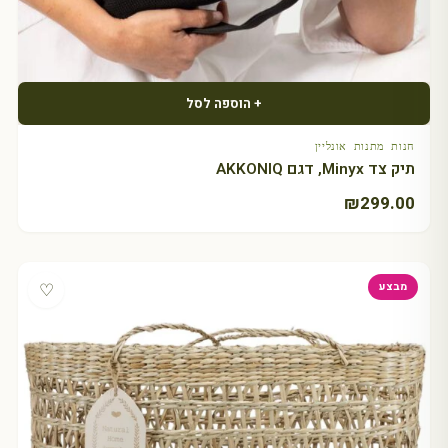
+ הוספה לסל
חנות מתנות אונליין
תיק צד Minyx, דגם AKKONIQ
₪
299.00
♡
מבצע