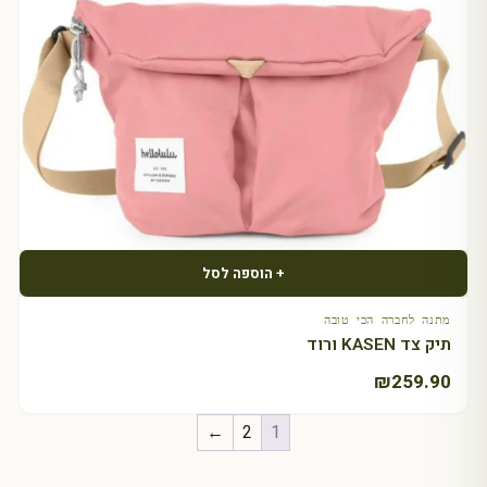
+ הוספה לסל
מתנה לחברה הכי טובה
תיק צד KASEN ורוד
₪
259.90
←
2
1