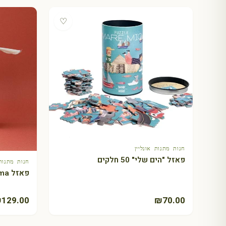
♡
חנות מתנות אונליין
+ הוספה לסל
פאזל "הים שלי" 50 חלקים
חנות מתנות 
פאזל Mama של Londji
₪
129.00
₪
70.00