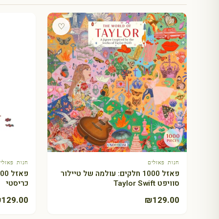
♡
חנות פאזלים
חנות פאזלי
+ הוספה לסל
פאזל 1000 חלקים: עולמה של טיילור
סוויפט Taylor Swift
כריסטי
₪
129.00
₪
129.00