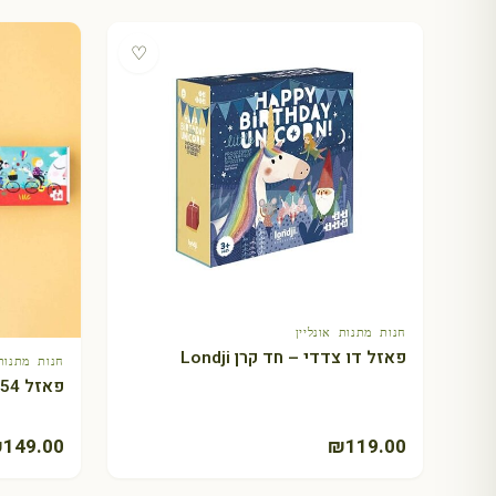
♡
חנות מתנות אונליין
+ הוספה לסל
פאזל דו צדדי – חד קרן Londji
חנות מתנות 
פאזל 54 חלקים: האופניים שלי Londji
₪
149.00
₪
119.00