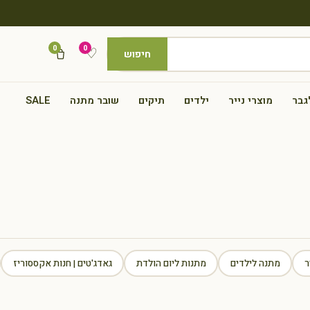
0
0
♡
חיפוש
גבר
מוצרי נייר
ילדים
תיקים
שובר מתנה
SALE
ר
מתנה לילדים
מתנות ליום הולדת
גאדג'טים | חנות אקססוריז