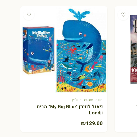
♡
♡
חנות מתנות אונליין
+ הוספה לסל
פאזל לוויתן "My Big Blue" מבית
Londji
₪
129.00