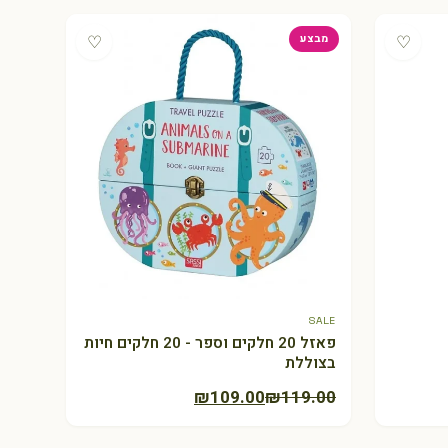
♡
♡
מבצע
SALE
+ הוספה לסל
פאזל 20 חלקים וספר - 20 חלקים חיות
בצוללת
המחיר
המחיר
₪
109.00
₪
119.00
הנוכחי
המקורי
היה:
הוא: