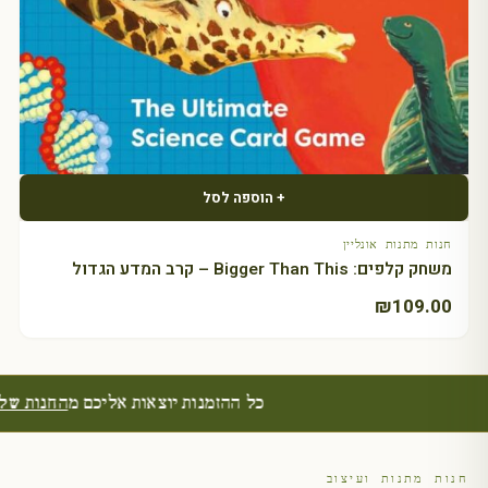
+ הוספה לסל
חנות מתנות אונליין
משחק קלפים: Bigger Than This – קרב המדע הגדול
₪
109.00
כל ההזמנות יוצאות אליכם מ
החנות 
חנות מתנות ועיצוב