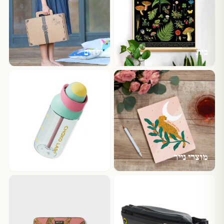
בית
ילדים
מוצרי נייר
גאדג'טים