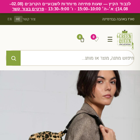
לכבוד הקיץ — שעות פתיחה מיוחדות לשבועיים הקרובים (02.08–
14.08): א׳–ה׳ 10:00–15:00 · ו׳ 9:00–13:30 ·
פרטים בצור קשר
נארז באהבה בבנימינה
צור קשר
EN
HE
0
0
♡
☰