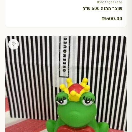
Uncategorized
+ Select amount
שובר מתנה 500 ש"ח
₪
500.00
♡