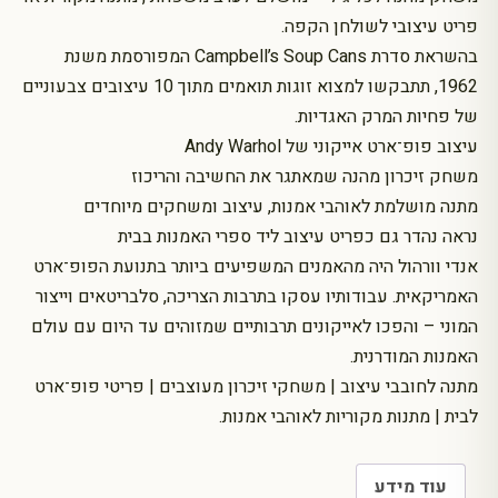
פריט עיצובי לשולחן הקפה.
בהשראת סדרת Campbell’s Soup Cans המפורסמת משנת
1962, תתבקשו למצוא זוגות תואמים מתוך 10 עיצובים צבעוניים
של פחיות המרק האגדיות.
עיצוב פופ־ארט אייקוני של Andy Warhol
משחק זיכרון מהנה שמאתגר את החשיבה והריכוז
מתנה מושלמת לאוהבי אמנות, עיצוב ומשחקים מיוחדים
נראה נהדר גם כפריט עיצוב ליד ספרי האמנות בבית
אנדי וורהול היה מהאמנים המשפיעים ביותר בתנועת הפופ־ארט
האמריקאית. עבודותיו עסקו בתרבות הצריכה, סלבריטאים וייצור
המוני – והפכו לאייקונים תרבותיים שמזוהים עד היום עם עולם
האמנות המודרנית.
מתנה לחובבי עיצוב | משחקי זיכרון מעוצבים | פריטי פופ־ארט
לבית | מתנות מקוריות לאוהבי אמנות.
עוד מידע