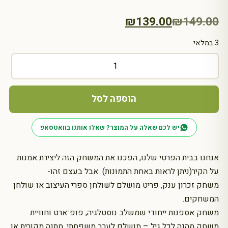
המחיר
המחיר
₪
139.00
₪
149.00
הנוכחי
המקורי
3 במלאי
היה:
הוא:
כמות
₪149.00.
₪139.00.
של
משחק
זיכרון
הוספה לסל
Andy
Warhol
יש לכם שאלה על המוצר? שאלו אותנו בוואטסאפ
אנחנו בבית הפרטי שלנו, הפכנו את המשחק הזה ליצירת אמנות
על הקיר(ניתן לראות באחת התמונות) אבל בעצם זהו-
משחק זכרון ענק, פריט מושלם לשולחן ספרי העיצוב או שולחן
המשחקים.
משחק אספנות ייחודי שמשלב נוסטלגיה, פופ־ארט וחוויית
משחק מהנה לכל גיל – מושלם לערב משפחתי, מתנה מקורית או