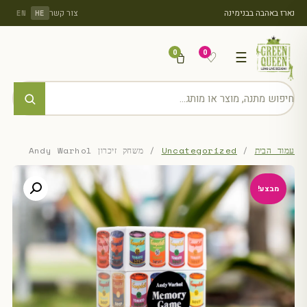
נארז באהבה בבנימינה
צור קשר
EN
HE
0
0
♡
☰
עמוד הבית
/
Uncategorized
/ משחק זיכרון Andy Warhol
מבצע!