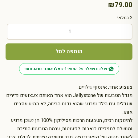
₪
79.00
2 במלאי
כמות
של
מגדל
טבעות
הוספה לסל
סיליקון
לתינוק
יש לכם שאלה על המוצר? שאלו אותנו בוואטסאפ
–
נשכן
וצעצוע
צעצוע אחד, אינסוף גילויים.
התפתחותי
מגדל הטבעות של Jellystone הוא אחד מאותם צעצועים נדירים
שגדלים עם הילד ומרגע שהוא נכנס הביתה, לא ממש עוזבים
אותו.
לתינוקות רכים, הטבעות הרכות מסיליקון 100% הן נשכן מרגיע
ומושלם לחניכיים כואבות. לפעוטות, ערמת הטבעות הופכת
לאתגר מהנה של קואורדינציה, סדר וחשיבה יצירתית. לכולם, צבע,