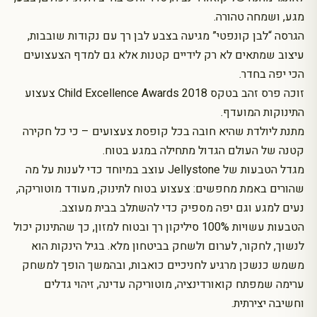
מגע, ושמחה טהורה.
הגרסה “לבן קונפטי” מגיעה בצבע לבן רך עם נקודות שובבות,
עיצוב שמתאים לא רק לידיים קטנות אלא גם למדף הצעצועים
הכי יפה בחדר.
זוכה פרס זהב בטקס Child Excellence Awards 2018 צעצוע
התינוקות המועדף.
מתנת ליולדת שהיא חובה בכל קופסת צעצועים – כי כל חקירה
קטנה של העולם הגדול מתחילה במגע בטוח.
מגדל הטבעות של Jellystone עוצב במיוחד כדי לענות על מה
שהורים באמת מחפשים: צעצוע בטוח לתינוק, מעודד מוטוריקה,
נעים למגע וגם יפה מספיק כדי להשתלב בבית מעוצב.
הטבעות עשויות 100% סיליקון רך ובטוח למזון, כך שהתינוק יכול
לנשוך, לחקור, לערום ולשחק בביטחון מלא. בגיל הינקות הוא
משמש כנשכן מרגיע לחניכיים כואבות, ובהמשך הופך למשחק
ערימה שמפתח קואורדינציה, מוטוריקה עדינה, זיהוי גדלים
וחשיבה יצירתית.