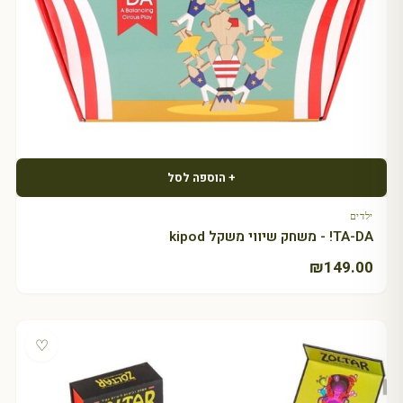
+ הוספה לסל
ילדים
TA-DA! - משחק שיווי משקל kipod
₪
149.00
♡