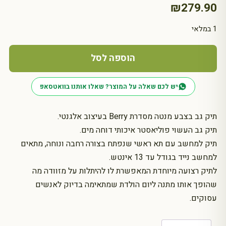
₪
279.90
1 במלאי
כמות
של
הוספה לסל
תיק
גב
יש לכם שאלה על המוצר? שאלו אותנו בוואטסאפ
KUCHIGANE
R
תיק גב בצבע מנטה מסדרת Berry בעיצוב אלגנטי.
SONIA
מנטה
תיק גב העשוי פוליאסטר איכותי דוחה מים.
ANELLO
תיק למחשב עם תא ראשי שנפתח בצורה רחבה ונוחה, מתאים
למחשב נייד בגודל עד 13 אינטש.
לתיק רצועה מיוחדת המאפשרת לו להיתלות על מזוודה מה
שהופך אותו מתנה ליום הולדת שמתאימה בדיוק לאנשים
עסוקים.