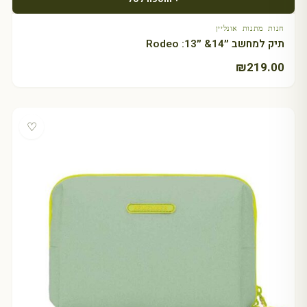
חנות מתנות אונליין
תיק למחשב ״14& ״13: Rodeo
₪
219.00
♡