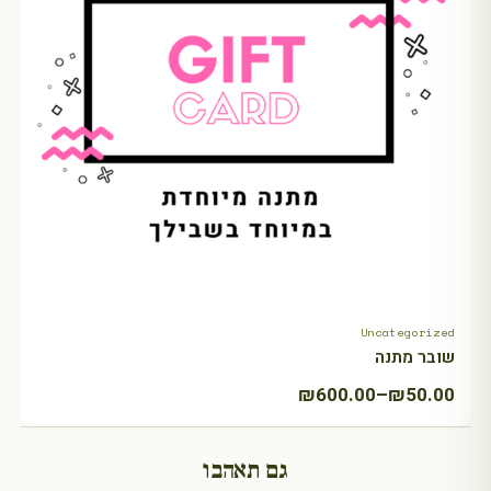
Uncategorized
+ Select amount
שובר מתנה
טווח
₪
600.00
–
₪
50.00
מחירים:
גם תאהבו
עד