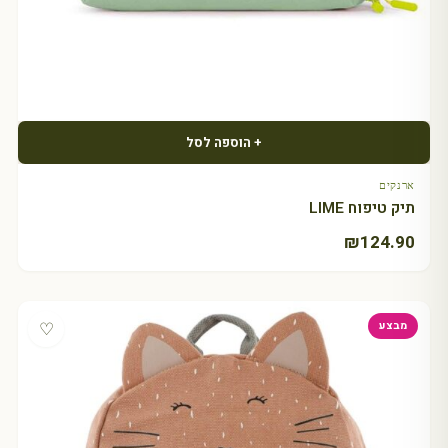
+ הוספה לסל
ארנקים
תיק טיפוח LIME
₪
124.90
♡
מבצע