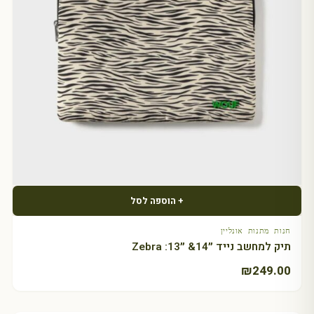
+ הוספה לסל
חנות מתנות אונליין
תיק למחשב נייד ״14& ״13: Zebra
₪
249.00