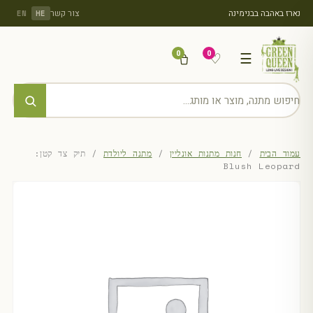
נארז באהבה בבנימינה
צור קשר
EN
HE
0
0
♡
☰
עמוד הבית
/
חנות מתנות אונליין
/
מתנה ליולדת
/ תיק צד קטן:
Blush Leopard