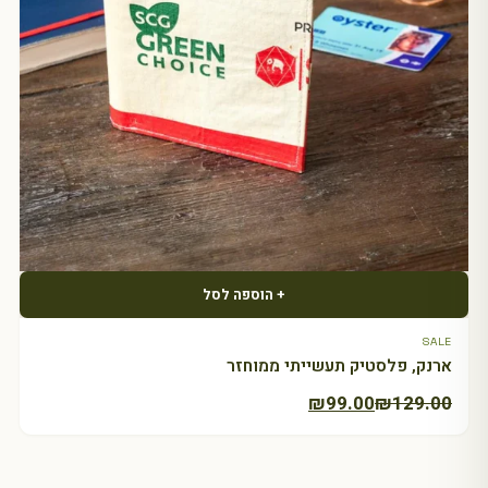
+ הוספה לסל
SALE
ארנק, פלסטיק תעשייתי ממוחזר
המחיר
המחיר
₪
99.00
₪
129.00
הנוכחי
המקורי
היה:
הוא:
₪129.00.
₪99.00.