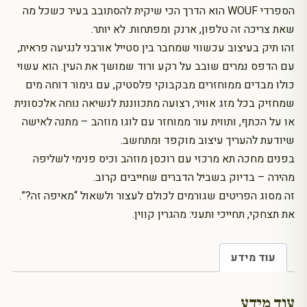
הספרדי WOUF הוא הדרך הכי שיקית להסתובב בעיר כשכל מה
שאת צריכה זה טלפון, ארנק ומפתחות. לא יותר.
זהו תיק בעיצוב עכשווי שמחבר בין סטייל אורבני לנגיעה פראית,
עם הדפס נמרים שובב על רקע ורוד שמושך את העין. הוא עשוי
כולו מבדים ממוחזרים מבקבוקי פלסטיק, עם גימור דוחה מים
שמחזיק בכל מזג אוויר, רצועה מתכווננת לנשיאה נוחה אלכסונית
או על הכתף, ותווית עור ממוחזר עם לוגו מוזהב – מתנה לאישה
שיודעת להעריך עיצוב מוקפד ומתחשב.
בפנים מחכה תא מרכזי עם רוכסן מוזהב וכיס פנימי לשליפה
מהירה – בדיוק בשביל הדברים שחייבים קרוב.
זה מסוג הפריטים שגורמים לכולם לעצור ולשאול “מאיפה זה?”.
את תצחקי, תחייכי ותעני: מהגרין קווין.
עוד מידע
עוד מידע