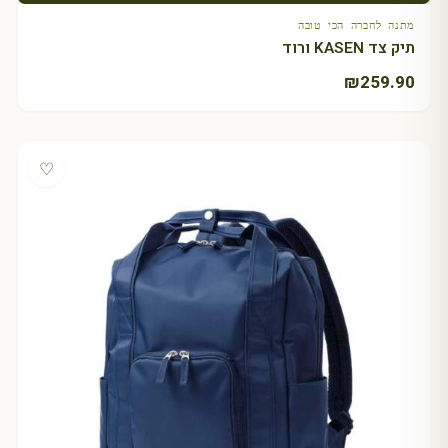
מתנה לחברה הכי טובה
תיק צד KASEN ורוד
₪
259.90
♡