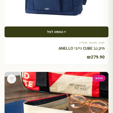
+ הוספה לסל
חנות מתנות אונליין
תיק גב CUBE נייבי ANELLO
₪
279.90
♡
מבצע