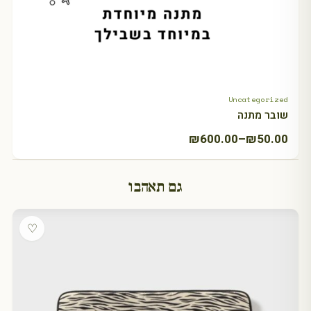
Uncategorized
+ Select amount
שובר מתנה
טווח
₪
600.00
–
₪
50.00
מחירים:
גם תאהבו
עד
♡