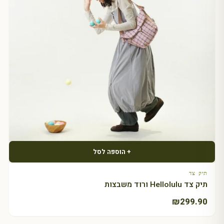
+ הוספה לסל
תיק צד
תיק צד Hellolulu ורוד משבצות
₪
299.90