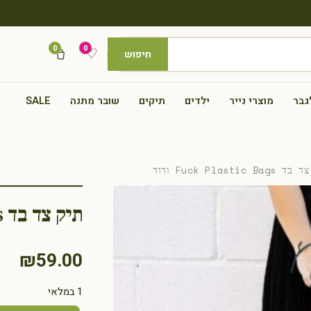
0
0
♡
חיפוש
גבר
מוצרי נייר
ילדים
תיקים
שובר מתנה
SALE
Fuck Plasti ורוד
תיק צד בד Fuck Plastic Bags ורוד
₪
59.00
1 במלאי