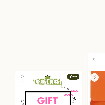
♡
♡
♡
מומלץ