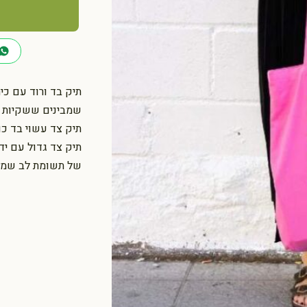
כמות
של
תיק
צד
בד
Fuck
שמבינים ששקיות פלס
Plastic
תיק צד עשוי בד כותנה 100% שממחיש את הקשר שלנו לשמיר
Bags
תיק צד גדול עם יד
ורוד
של תשומת לב שמתא