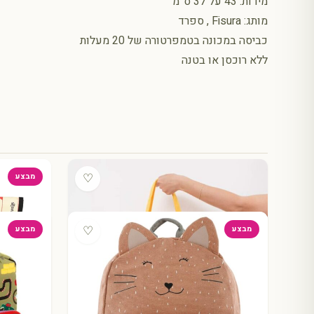
מידות: 43 על 37 ס”מ
מותג: Fisura , ספרד
כביסה במכונה בטמפרטורה של 20 מעלות
ללא רוכסן או בטנה
♡
מבצע
♡
מבצע
מבצע