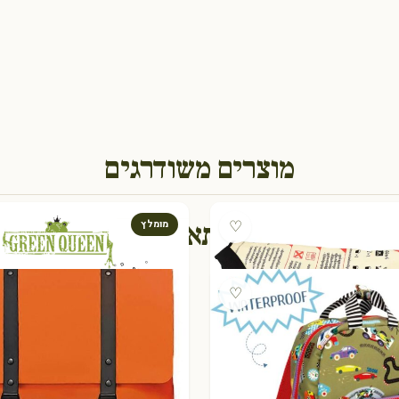
מוצרים משודרגים
גם תאהבו
♡
מומלץ
♡