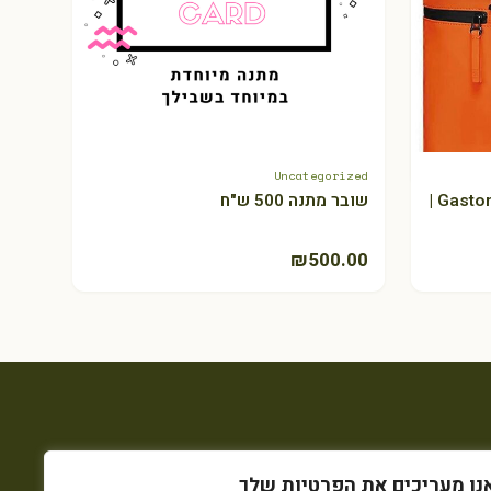
Uncategorized
+ Select amount
תיק גב Splash כתום – Gaston Luga |
שובר מתנה 500 ש"ח
₪
500.00
נו מעריכים את הפרטיות שלך