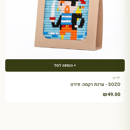
+ הוספה לסל
ילדים
SOZO - ערכת רקמה: פירט
₪
49.00