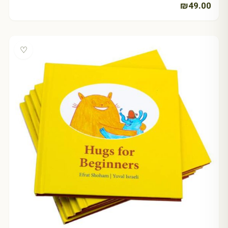
₪
49.00
♡