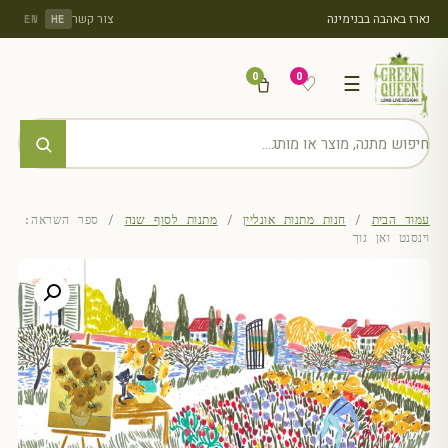
נארז באהבה בבנימינה
צור קשר
EN
HE
0
0
♡
☰
עמוד הבית
/
חנות מתנות אונליין
/
מתנות לסוף שנה
/ ספר השראה:
וינסנט ואן גוך