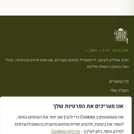
LONG LIVE DESIGN!
חנות אונליין לעיצוב, לייפסטייל ומתנות מקוריות, עם חנות פיזית בבנימינה. הכול
נארז באהבה ונשלח אליכם.
כל המוצרים
העגלה שלי
צרו קשר
אנו מעריכים את הפרטיות שלך
פתח סרגל
אנו משתמשים ב Cookies כדי להבין טוב יותר את השימוש באתר,
הצהרת נגישות
·
מדיניות פרטיות
·
מדיניות העוגיות (״Cookies״)
·
תקנון האתר
לשפר את ביצועיו, ולהציע חוויית שימוש מיטבית בהתאם להעדפות.
© 2026 Green Queen · כל הזכויות שמורות
Instagram
המחירים כוללים מע״מ
למידע נוסף, ניתן לעיין ב -
מדיניות Cookies