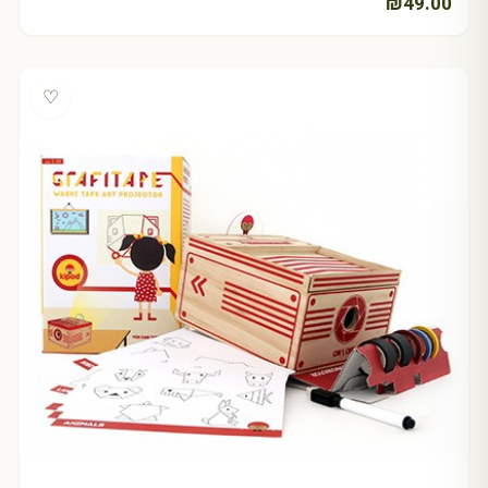
₪
49.00
♡