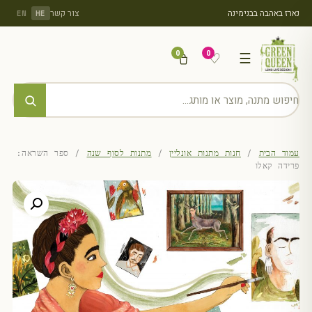
נארז באהבה בבנימינה
צור קשר
EN
HE
0
0
♡
☰
עמוד הבית
/
חנות מתנות אונליין
/
מתנות לסוף שנה
/ ספר השראה:
פרידה קאלו