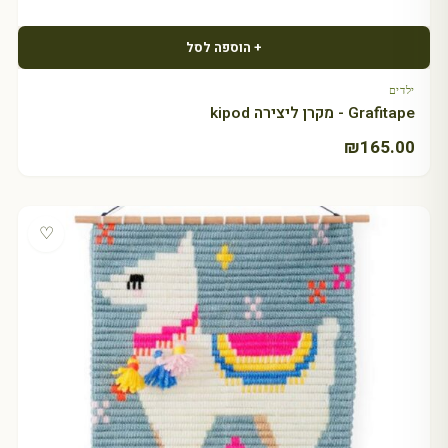
+ הוספה לסל
ילדים
Grafitape - מקרן ליצירה kipod
₪
165.00
♡