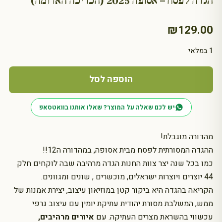
הגדה לפסח – אסופה 2025 (הכריכה האדומה)
₪
129.00
1 במלאי
כמות
של
הוספה לסל
הגדה
לפסח
יש לכם שאלה על המוצר? שאלו אותנו בוואטסאפ
-
אסופה
מהדורה מוגבלת!
2025
(הכריכה
ההגדה המסורתית לפסח מבית אסופה, במהדורה ה12!!
האדומה)
כמו בכל שנה יצר צוות החנות הגדה מרהיבה שבה לוקחים חלק
44 יוצרים ויוצרות ישראלים, מוכשרים , שונים ומגוונים.
הקריאה בהגדה היא ביקור קטן במוזיאון עיצוב, יצירת אמנות של
ממש, המשלבת מסורת יהודית עתיקת יומין עם עיצוב גרפי
עכשווי בהשראת מצרים העתיקה. עם
איורים מרהיבים,