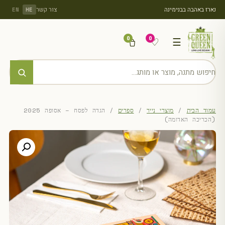
נארז באהבה בבנימינה
צור קשר
EN
HE
0
0
♡
☰
עמוד הבית
/
מוצרי נייר
/
ספרים
/ הגדה לפסח – אסופה 2025
(הכריכה האדומה)