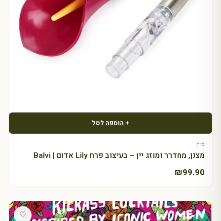
+ הוספה לסל
בית
מצנן, מחדרר ומוזג יין – בעיצוב פרח Lily אדום | Balvi
₪
99.90
♡