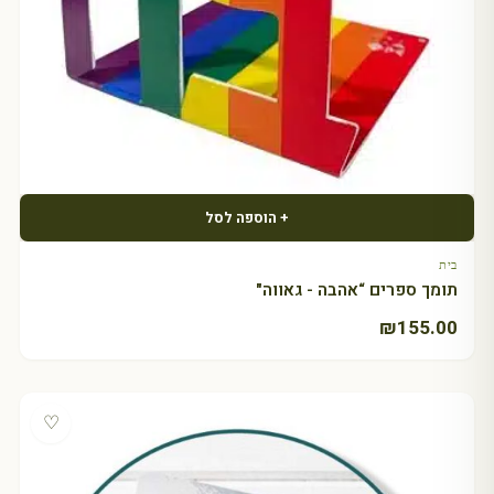
+ הוספה לסל
בית
תומך ספרים “אהבה - גאווה"
₪
155.00
♡