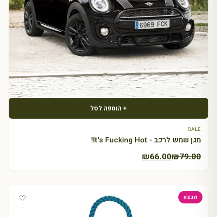
+ הוספה לסל
SALE
מגן שמש לרכב - It's Fucking Hot!
המחיר
המחיר
₪
66.00
₪
79.00
הנוכחי
המקורי
היה:
הוא:
₪79.00.
₪66.00.
♡
מבצע