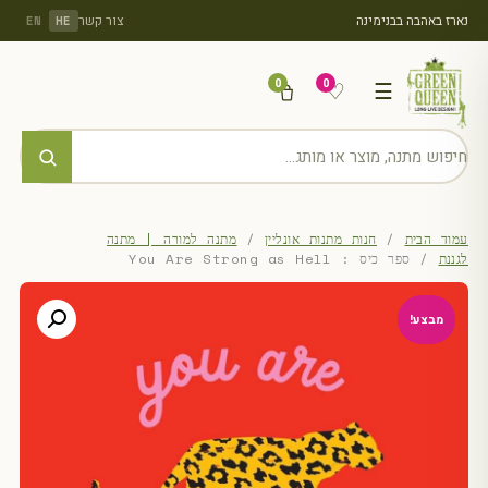
נארז באהבה בבנימינה
צור קשר
EN
HE
0
0
♡
☰
עמוד הבית
/
חנות מתנות אונליין
/
מתנה למורה | מתנה
לגננת
/ ספר כיס : You Are Strong as Hell
מבצע!