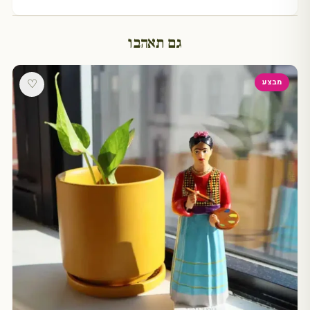
גם תאהבו
♡
מבצע