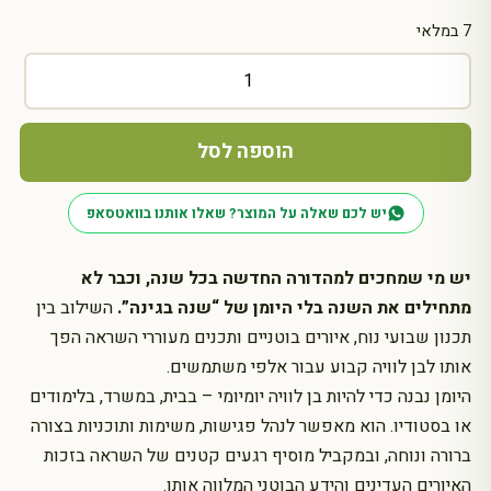
7 במלאי
כמות
של
יומן
שבועי
הוספה לסל
שנה
בגינה
יש לכם שאלה על המוצר? שאלו אותנו בוואטסאפ
2026–
2027
יש מי שמחכים למהדורה החדשה בכל שנה, וכבר לא
מתחילים את השנה בלי היומן של “שנה בגינה”.
השילוב בין
תכנון שבועי נוח, איורים בוטניים ותכנים מעוררי השראה הפך
אותו לבן לוויה קבוע עבור אלפי משתמשים.
היומן נבנה כדי להיות בן לוויה יומיומי – בבית, במשרד, בלימודים
או בסטודיו. הוא מאפשר לנהל פגישות, משימות ותוכניות בצורה
ברורה ונוחה, ובמקביל מוסיף רגעים קטנים של השראה בזכות
האיורים העדינים והידע הבוטני המלווה אותו.