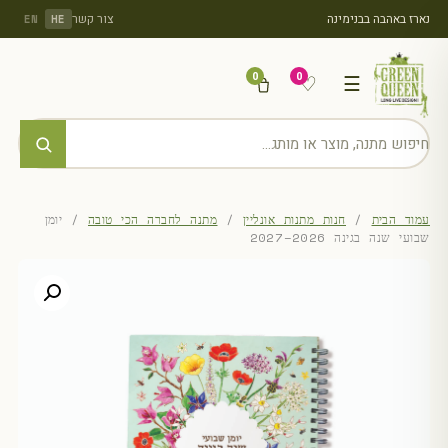
נארז באהבה בבנימינה
צור קשר
EN
HE
0
0
♡
☰
עמוד הבית
/
חנות מתנות אונליין
/
מתנה לחברה הכי טובה
/ יומן
שבועי שנה בגינה 2026–2027