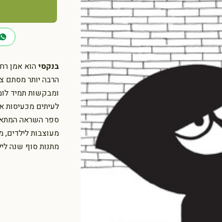
כמות
של
בנקסי
-
האיש
בנקסי
הוא אמן רחוב
שצייר
הרבה יותר מסתם ציו
על
ומבקשות תמיד לומר
קירות
לעיתים מכעיסות או
ולא
ספר השראה המתאים 
הצטער
מעוצבות לילדים, מ
מתנות סוף שנה לילדים, מתנה 