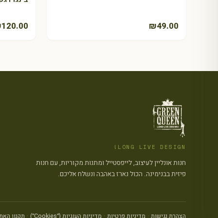
₪
120.00
₪
49.00
LONG LIVE DESIGN!
חנות אונליין לעיצוב, לייפסטייל ומתנות מקוריות, עם חנות
פיזית בבנימינה. הכול נארז באהבה ונשלח אליכם.
הצהרת נגישות
·
מדיניות פרטיות
·
מדיניות העוגיות (״Cookies״)
·
תקנון האת