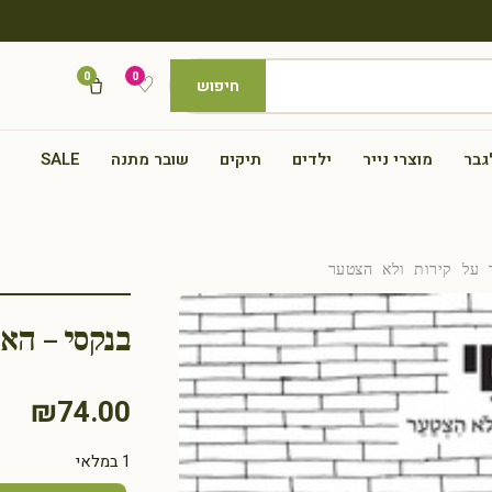
0
0
♡
חיפוש
גבר
מוצרי נייר
ילדים
תיקים
שובר מתנה
SALE
על קירות ולא הצטער
בנקסי – הא
₪
74.00
1 במלאי