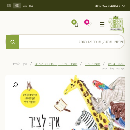
נארז באהבה בבנימינה
צור קשר
EN
HE
0
0
♡
☰
עמוד הבית
/
מוצרי נייר
/
מוצרי נייר | ערכות יצירה
/ איך לצייר
כמעט כל חיה