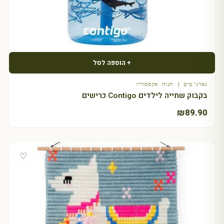
+ הוספה לסל
גאדג'טים | חנות אקססוריז
בקבוק שתייה לילדים Contigo כרישים
₪
89.90
♡