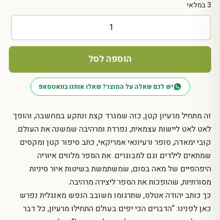
3 במלאי
כמות
של
ספר:
מה
הוספה לסל
עושים
עם
יש לכם שאלה על המוצר? שאלו אותנו בוואטסאפ
רעיון
זה מתחיל מרעיון קטן, כזה שמגרד קצת ונתקע במחשבה, והופך
לאט לאט ליישות עצמאית, נפרדת ומרהיבה שמשנה את העולם.
קובי ימאדה, סופר ורעיונאי אמריקאי, כתב סיפור קטן ומקסים
שמתאים לילדים וגם למבוגרים. את הספר מלווים איוריה
היפהפיים של מאה בסום, שמשתמשת בשיטות איור סיניות
מסורתיות, שהופכות את הספר ליצירה מרהיבה.
כך כותב יהודה אטלס, שתרגומו משובב הנפש מאנגלית נפרש
כאן לפנינו: “הדברים הכי יפים בעולם התחילו מרעיון, כל דבר