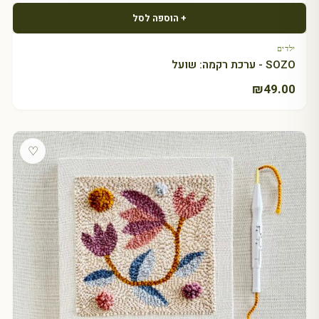
+ הוספה לסל
ילדים
SOZO - ערכת רקמה: שועל
₪
49.00
♡