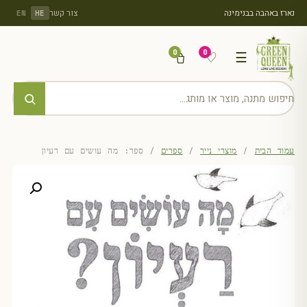
נארז באהבה בבנימינה
צור קשר
EN
HE
0
0
♡
☰
עמוד הבית
/
מוצרי נייר
/
ספרים
/ ספר: מה עושים עם רעיון