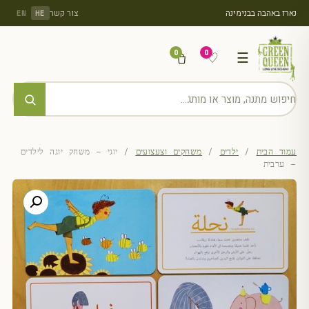
נארז באהבה בבנימינה
צור קשר
EN
HE
0
0
♡
☰
עמוד הבית
/
ילדים
/
משחקים וצעצועים
/ יוגי – משחק יוגה לילדים
– ערבית