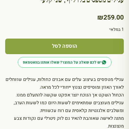
עגילים מטפסים בלו ליף , שני קלעי
₪
259.00
1 במלאי
כמות
של
הוספה לסל
עגילים
מטפסים
יש לכם שאלה על המוצר? שאלו אותנו בוואטסאפ
בלו
ליף
עגילי מטפסים בעיצוב עלים עם אבנים כחולות, עגילים שזוחלים
,
שני
לאורך האוזן ומוסיפים נצנוץ ייחודי לכל מראה.
קלעי
הכחול השקט אך הנוכח יוצר אפקט שקשה להתעלם ממנו.
עגילים מעוצבים שמתאימים לשעות היום כמו לשעות הערב,
ומשלבים אלגנטיות קלאסית עם רוח עכשווית.
מתנה לאישה שאוהבת להאיר גם לוק ניטרלי עם נקודות צבע
מנצנצות.