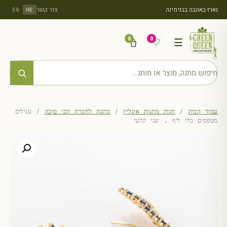
נארז באהבה בבנימינה
צור קשר
EN
HE
0
0
♡
☰
עמוד הבית
/
חנות מתנות אונליין
/
מתנה לחברה הכי טובה
/ עגילים
מטפסים בלו ליף , שני קלעי