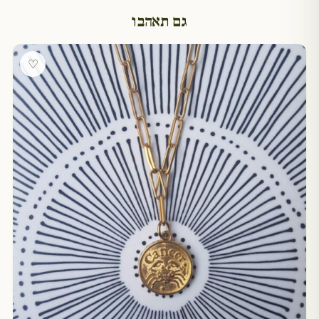
גם תאהבו
♡