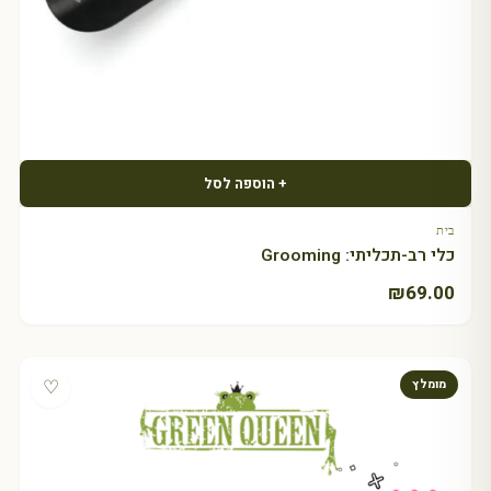
+ הוספה לסל
בית
כלי רב-תכליתי: Grooming
₪
69.00
♡
מומלץ