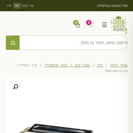
נארז באהבה בבנימינה
צור קשר
EN
HE
0
0
♡
☰
עמוד הבית
/
בית
/
גאדג'טים | חנות אקססוריז
/ מיני מפוחית:
Harmonica