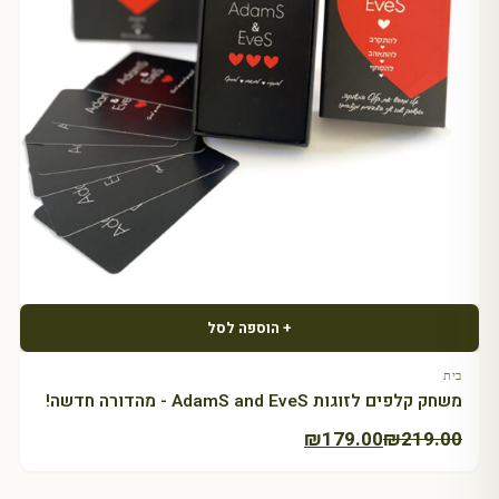
+ הוספה לסל
בית
משחק קלפים לזוגות AdamS and EveS - מהדורה חדשה!
המחיר
המחיר
₪
179.00
₪
219.00
הנוכחי
המקורי
היה:
הוא: