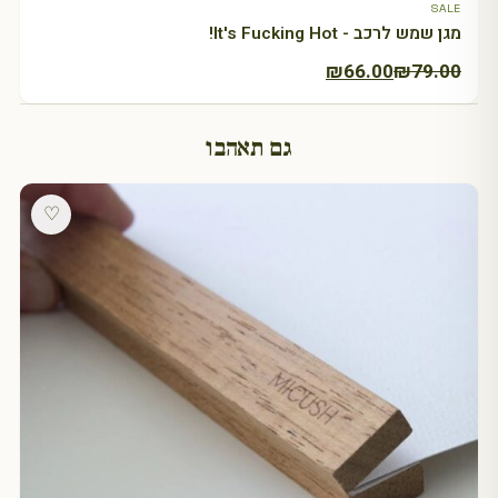
SALE
מגן שמש לרכב - It's Fucking Hot!
המחיר
המחיר
₪
66.00
₪
79.00
הנוכחי
המקורי
היה:
הוא:
גם תאהבו
₪79.00.
₪66.00.
♡