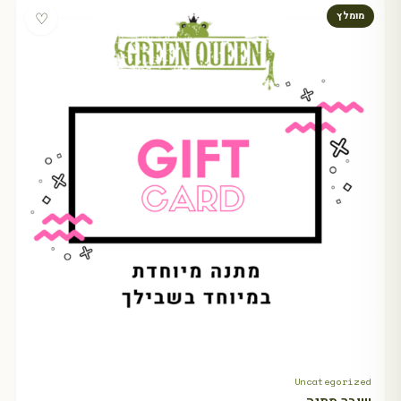
♡
מומלץ
Uncategorized
+ Select amount