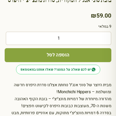
בובת סוני אנג’ל המקורית, סדרת מונצ’יצ’י היפרס
₪
59.00
9 במלאי
כמות
של
בובת
סוני
הוספה לסל
אנג'ל
המקורית,
יש לכם שאלה על המוצר? שאלו אותנו בוואטסאפ
סדרת
מונצ'יצ'י
היפרס
מבית היוצר של סוני אנג’ל נוחתת אצלנו סדרת היפרס חדשה
ומושלמת – Monchichi Hippers!
מהדורה מיוחדת של דמויות מונצ’יצ’י – בובת הקוף האהובה
משנות ה-70, מעוצבות כבובות היפרס לקישוט חפצים!
בסדרה 6 דמויות מונצ’יצ’י מתוקות, עם אוזניים פרוותיות, מבט