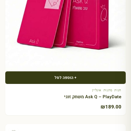
+ הוספה לסל
חנות מתנות אונליין
Ask Q – PlayDate משחק זוגי
₪
189.00