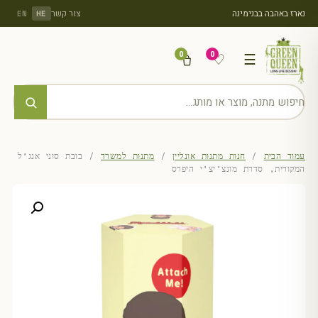
נארז באהבה בבנימינה
צור קשר
EN
HE
0
0
♡
☰
עמוד הבית
/
חנות מתנות אונליין
/
מתנות למשרד
/ בובת סוני אנג’ל
המקורית, סדרת מונצ’יצ’י היפרס