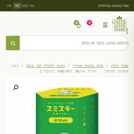
נארז באהבה בבנימינה
צור קשר
EN
HE
0
0
♡
☰
עמוד הבית
/
חנות מתנות אונליין
/
מתנה לחברה הכי טובה
/ בובת
אספנות סמיסקי , סדרת SMISKI Work (המקורי)