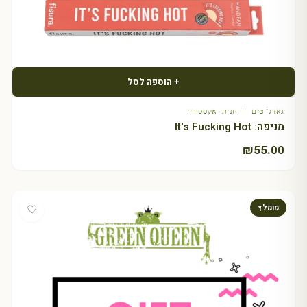
+ הוספה לסל
גאדג'טים | חנות אקססוריז
מניפה: It's Fucking Hot
₪
55.00
♡
מומלץ