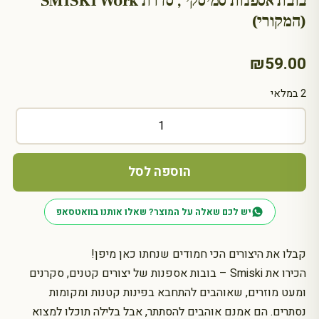
בובת אספנות סמיסקי , סדרת SMISKI Work
(המקורי)
₪
59.00
2 במלאי
כמות
של
בובת
אספנות
הוספה לסל
סמיסקי
,
יש לכם שאלה על המוצר? שאלו אותנו בוואטסאפ
סדרת
SMISKI
Work
קבלו את היצורים הכי חמודים שנחתו כאן מיפן!
(המקורי)
הכירו את Smiski – בובות אספנות של יצורים קטנים, סקרנים
ומעט מוזרים, שאוהבים להתחבא בפינות קטנות ומקומות
נסתרים. הם אמנם אוהבים להסתתר, אבל בלילה תוכלו למצוא