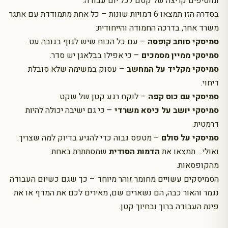
ומוסיפים קריצה של קסם לכל יום עבודה.
בסדרה הזו תמצאו 6 דמויות שונות – כל אחת מתמודדת עם אתגר
משרד אחר, בדרכה החמודה והייחודית:
סמיסקי סוחב קופסה
– עם כל הכוח שיש לגוף בגובה עט.
סמיסקי ממיין מסמכים
– כי אפילו בבלאגן יש סדר.
סמיסקי מקליד על המחשב
– עסוק במשימה שלא סובלת
דיחוי.
סמיסקי עם כוס קפה
– לוקח רגע קטן של שקט
סמיסקי יושב על כיסא משרדי
– כי גם ישיבה יכולה להיות
דרמטית.
סמיסקי על סולם
– מטפס גבוה כדי להגיע בדיוק למה שצריך.
ואולי… תמצאו את
הדמות הסודית
שמסתתרת באחת
מהקופסאות.
הסמיסקים עשויים מחומר זוהר מיוחד – כך שגם כשיום העבודה
נגמר והאור כבה, הם נשארים שם, מאירים לכם את המדף או את
פינת העבודה ברוך ובחיוך קטן.