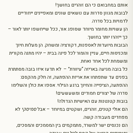
אותם במחבואם כי הם זוהרים בחושך!
לבובות מגוון סדרות עם נושאים שונים ומאפיינים ייחודיים
לדמויות בכל סדרה.
הן עשויות מחומר מיוחד שסופג אור, ככל שייחשפו יותר לאור –
כך ייזהרו יותר בחושך.
הבובות מיועדות לאספנות, דקורציה ומשחק. הן מעלות חיוך
ומכניסות חיים, עניין והומור לכל פינה בבית – יהיו מתנה מקורית
ומשמחת לכל אחד ואחת.
כל בובה מגיעה באריזה “עיוורת” – לא תדעו איזו בובה מסתתרת
בפנים עד שתפתחו את אריזת ההפתעה, זה חלק מהקסם:
ההפתעה, הציפייה והחיוך ברגע הגילוי. אספו את כולן והשלימו
סדרה של יצורים חמודים ומשעשעים!
בובות קטנטנות עם האישיות הגדולה!
הם אולי קטנים, זוהרים, ושקטים במיוחד – אבל
סמיסקי
לא
מפחדים מעבודה קשה.
הם נכנסים ישר למשרד, מתמקמים בין המסמכים והמסכים,