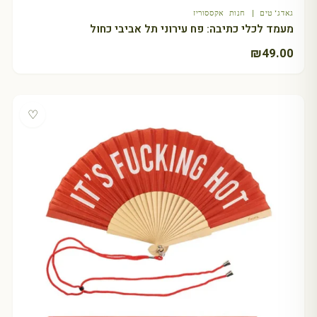
גאדג'טים | חנות אקססוריז
מעמד לכלי כתיבה: פח עירוני תל אביבי כחול
₪
49.00
♡