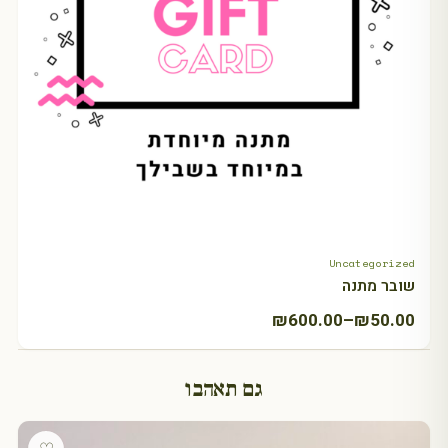
Uncategorized
+ Select amount
שובר מתנה
טווח
₪
600.00
–
₪
50.00
מחירים:
גם תאהבו
עד