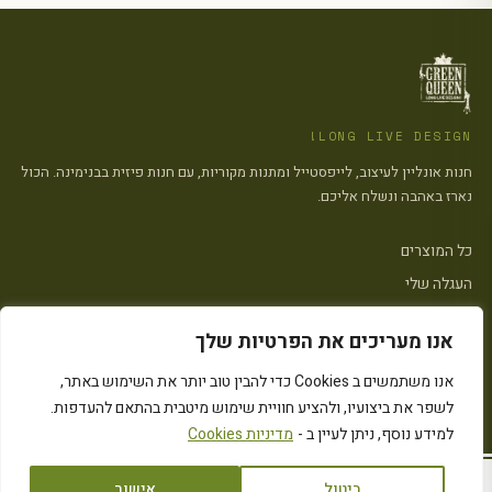
LONG LIVE DESIGN!
חנות אונליין לעיצוב, לייפסטייל ומתנות מקוריות, עם חנות פיזית בבנימינה. הכול
נארז באהבה ונשלח אליכם.
כל המוצרים
העגלה שלי
צרו קשר
אנו מעריכים את הפרטיות שלך
פתח סרגל
אנו משתמשים ב Cookies כדי להבין טוב יותר את השימוש באתר,
הצהרת נגישות
·
מדיניות פרטיות
·
מדיניות העוגיות (״Cookies״)
·
תקנון האתר
לשפר את ביצועיו, ולהציע חוויית שימוש מיטבית בהתאם להעדפות.
© 2026 Green Queen · כל הזכויות שמורות
Instagram
המחירים כוללים מע״מ
למידע נוסף, ניתן לעיין ב -
מדיניות Cookies
ביטול
אישור