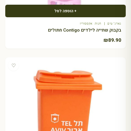
+ הוספה לסל
גאדג'טים | חנות אקססוריז
בקבוק שתייה לילדים Contigo חתולים
₪
89.90
♡