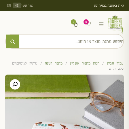
נארז באהבה בבנימינה
צור קשר
EN
HE
0
0
♡
☰
עמוד הבית
/
חנות מתנות אונליין
/
מתנה קטנה
/ נרתיק למשקפיים:
כלב תחש