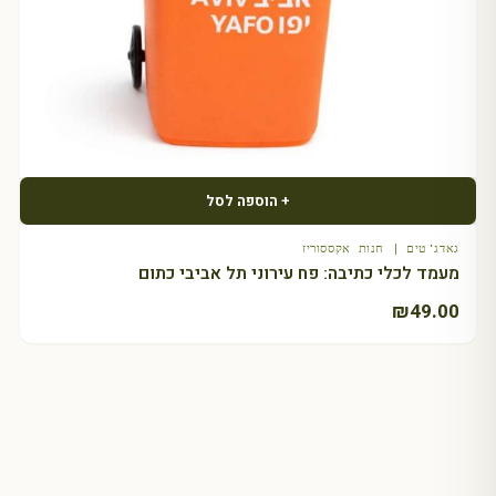
+ הוספה לסל
גאדג'טים | חנות אקססוריז
מעמד לכלי כתיבה: פח עירוני תל אביבי כתום
₪
49.00