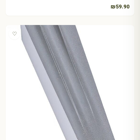
₪
59.90
♡