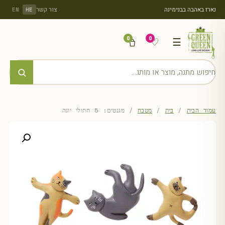
נארז באהבה בבנימינה
צור קשר
EN
HE
0
0
♡
☰
עמוד הבית
/
בית
/
מטבח
/ מגנטים: 5 חתולי יוגה