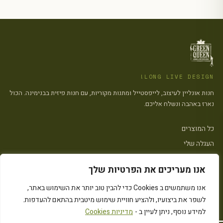
LONG LIVE DESIGN!
חנות אונליין לעיצוב, לייפסטייל ומתנות מקוריות, עם חנות פיזית בבנימינה. הכול
נארז באהבה ונשלח אליכם.
כל המוצרים
העגלה שלי
צרו קשר
אנו מעריכים את הפרטיות שלך
פתח סרגל
אנו משתמשים ב Cookies כדי להבין טוב יותר את השימוש באתר,
הצהרת נגישות
·
מדיניות פרטיות
·
מדיניות העוגיות (״Cookies״)
·
תקנון האתר
לשפר את ביצועיו, ולהציע חוויית שימוש מיטבית בהתאם להעדפות.
© 2026 Green Queen · כל הזכויות שמורות
Instagram
המחירים כוללים מע״מ
למידע נוסף, ניתן לעיין ב -
מדיניות Cookies