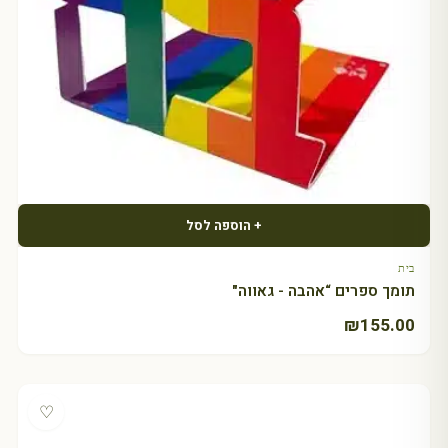
+ הוספה לסל
בית
תומך ספרים “אהבה - גאווה"
₪
155.00
♡