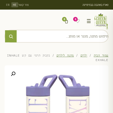
נארז באהבה בבנימינה
צור קשר
EN
HE
0
0
♡
☰
עמוד הבית
/
ילדים
/
מתנה לילדים
/ בקבוק תרמי עם קש INHALE
EXHALE