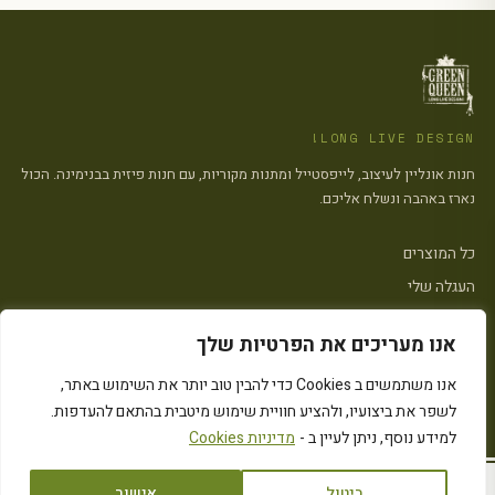
LONG LIVE DESIGN!
חנות אונליין לעיצוב, לייפסטייל ומתנות מקוריות, עם חנות פיזית בבנימינה. הכול
נארז באהבה ונשלח אליכם.
כל המוצרים
העגלה שלי
צרו קשר
אנו מעריכים את הפרטיות שלך
פתח סרגל
אנו משתמשים ב Cookies כדי להבין טוב יותר את השימוש באתר,
הצהרת נגישות
·
מדיניות פרטיות
·
מדיניות העוגיות (״Cookies״)
·
תקנון האתר
לשפר את ביצועיו, ולהציע חוויית שימוש מיטבית בהתאם להעדפות.
© 2026 Green Queen · כל הזכויות שמורות
Instagram
המחירים כוללים מע״מ
למידע נוסף, ניתן לעיין ב -
מדיניות Cookies
ביטול
אישור