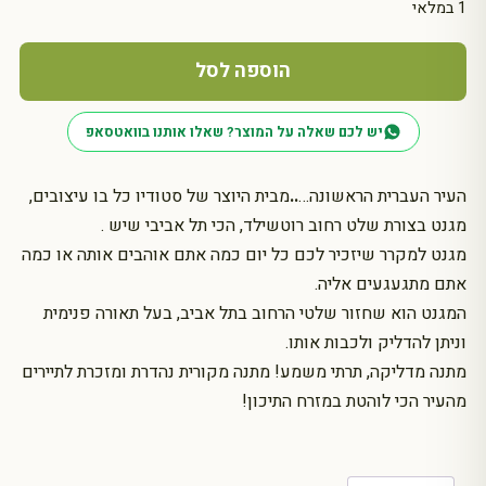
1 במלאי
כמות
של
הוספה לסל
מגנט:
שלט
יש לכם שאלה על המוצר? שאלו אותנו בוואטסאפ
רחוב
תל
העיר העברית הראשונה…
..
מבית היוצר של סטודיו כל בו עיצובים,
אביבי
-
מגנט בצורת שלט רחוב רוטשילד, הכי תל אביבי שיש .
רוטשילד
מגנט למקרר שיזכיר לכם כל יום כמה אתם אוהבים אותה או כמה
אתם מתגעגעים אליה.
המגנט הוא שחזור שלטי הרחוב בתל אביב, בעל תאורה פנימית
וניתן להדליק ולכבות אותו.
מתנה מדליקה, תרתי משמע! מתנה מקורית נהדרת ומזכרת לתיירים
מהעיר הכי לוהטת במזרח התיכון!