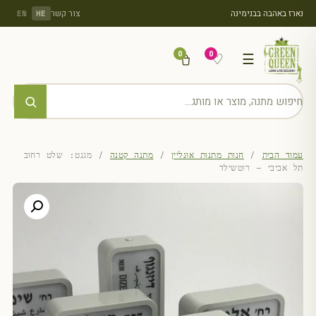
נארז באהבה בבנימינה
צור קשר
EN
HE
0
0
♡
☰
עמוד הבית
/
חנות מתנות אונליין
/
מתנה קטנה
/ מגנט: שלט רחוב
תל אביבי – רוטשילד