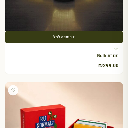
+ הוספה לסל
בית
מנורת Bulb
₪
299.00
♡