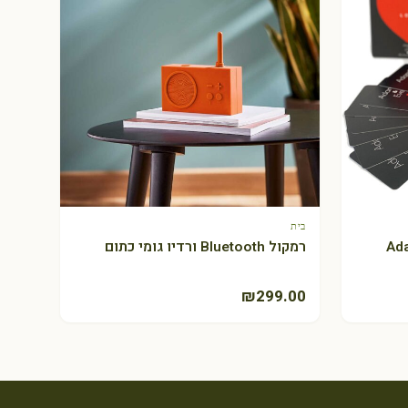
בית
+ הוספה לסל
AdamS a
רמקול Bluetooth ורדיו גומי כתום
₪
299.00