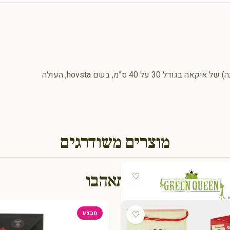
הפרינטים נראים נהדר במסגרת לבנה או בגוון חום בהיר (ליבנה) של איקאה בגודל 30 על 40 ס”מ, בשם hovsta, העולה
מוצרים משודרגים
גם תאהבו
♡
♡
מבצע