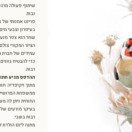
שיתוף פעולה מרגש
נבות.
פרינט אמנותי של צ
בעיפרון וצבעי מים.
שחר הוא צפר מנעור
הציור המקורי צולם
עמידים של חברת Epson, בגודל A4
כדי להבטיח גוונים
רבות.
ההדפס מגיע חתום
החוחית ניתן לה מש
בעיקר מזרעים של ק
רבות בשבי.
מתנה ליום הולדת ל