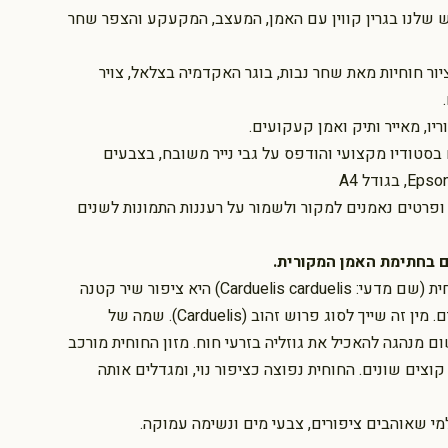
 שלנו בגרין קווין עם האמן, המעצב, המקעקע והצפר שחר
יור חוחיות מאת שחר נבות, בוגר האקדמיה בצלאל, צויר
יו, מאייר ותיק ואמן קעקועים.
 בסטודיו מקצועי והודפס על גבי נייר משובח, בצבעים
 ופרטים נאמנים למקור ולשמור על רעננות התמונות לשנים
 בחתימת האמן המקורית.
מתוך ויקיפדיה: חוחית (שם מדעי: Carduelis carduelis) היא ציפור שיר קטנה
ממשפחת הפרושיים. מין זה שייך לסוג פרוש זהוב (Carduelis). שמה של
ום מנהגה להאכיל את גוזליה בזרעי חוח. מזון החוחית מורכב
וצים שונים. החוחית נפוצה כציפור נוי, ומגדלים אותה
מי שאוהבים ציפורים, צבעי מים ונשימה עמוקה.