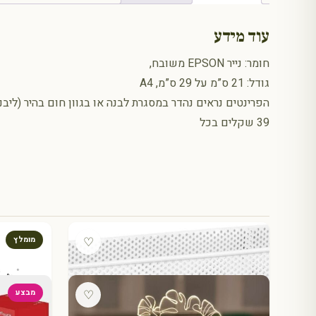
עוד מידע
חומר: נייר EPSON משובח,
גודל: 21 ס”מ על 29 ס”מ, A4
39 שקלים בכל
♡
מומלץ
♡
מבצע