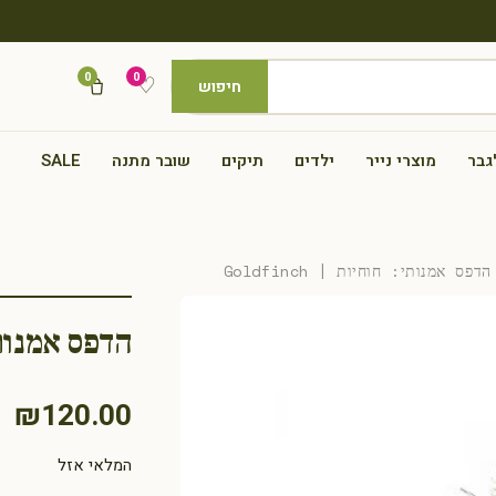
0
0
♡
חיפוש
גבר
מוצרי נייר
ילדים
תיקים
שובר מתנה
SALE
פס אמנותי: חוחיות | Goldfinch
הדפס אמנותי: חו
₪
120.00
המלאי אזל