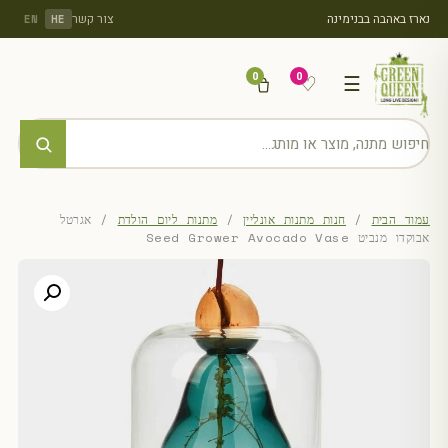
נארז באהבה בבנימינה
צור קשר
EN
HE
0
0
♡
☰
עמוד הבית
/
חנות מתנות אונליין
/
מתנות ליום הולדת
/ אגרטל
אבוקדו מנביט Seed Grower Avocado Vase