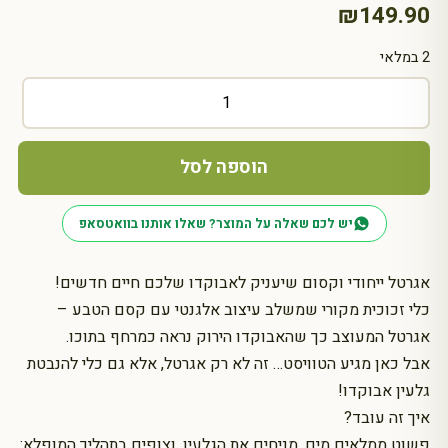
₪
149.90
2 במלאי
כמות
של
אגרטל
אבוקדו
הוספה לסל
מנביט
Seed
יש לכם שאלה על המוצר? שאלו אותנו בוואטסאפ
Grower
Avocado
Vase
אגרטל ייחודי וקסום שיעניק לאבוקדו שלכם חיים חדשים!
כלי זכוכית מקורי שמשלב עיצוב אלגנטי עם קסם הטבע –
אגרטל המעוצב כך שהאבוקדו הירוק נראה כמרחף בתוכו.
אבל כאן מגיע הטוויסט… זה לא רק אגרטל, אלא גם כלי להנבטת
גלעין אבוקדו!
איך זה עובד?
פשוט ממלאים מים, מניחים את הגלעין, וצופים בתהליך המופלא: