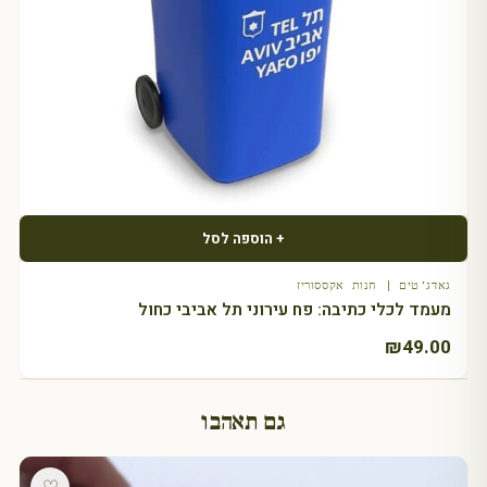
+ הוספה לסל
גאדג'טים | חנות אקססוריז
מעמד לכלי כתיבה: פח עירוני תל אביבי כחול
₪
49.00
גם תאהבו