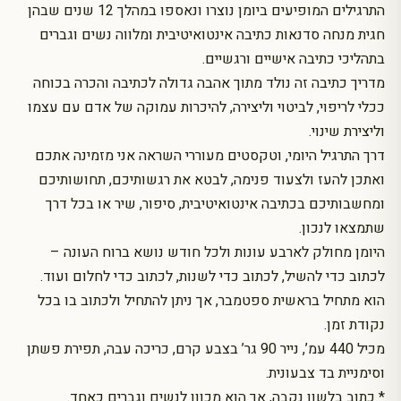
התרגילים המופיעים ביומן נוצרו ונאספו במהלך 12 שנים שבהן
חגית מנחה סדנאות כתיבה אינטואיטיבית ומלווה נשים וגברים
בתהליכי כתיבה אישיים ורגשיים.
מדריך כתיבה זה נולד מתוך אהבה גדולה לכתיבה והכרה בכוחה
ככלי לריפוי, לביטוי וליצירה, להיכרות עמוקה של אדם עם עצמו
וליצירת שינוי.
דרך התרגיל היומי, וטקסטים מעוררי השראה אני מזמינה אתכם
ואתכן להעז ולצעוד פנימה, לבטא את רגשותיכם, תחושותיכם
ומחשבותיכם בכתיבה אינטואיטיבית, סיפור, שיר או בכל דרך
שתמצאו לנכון.
היומן מחולק לארבע עונות ולכל חודש נושא ברוח העונה –
לכתוב כדי להשיל, לכתוב כדי לשנות, לכתוב כדי לחלום ועוד.
הוא מתחיל בראשית ספטמבר, אך ניתן להתחיל ולכתוב בו בכל
נקודת זמן.
מכיל 440 עמ’, נייר 90 גר’ בצבע קרם, כריכה עבה, תפירת פשתן
וסימניית בד צבעונית.
* כתוב בלשון נקבה, אך הוא מכוון לנשים וגברים כאחד.