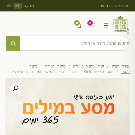
נארז באהבה בבנימינה
צור קשר
EN
HE
0
0
♡
☰
עמוד הבית
/
חנות מתנות אונליין
/
מתנה למורה | מתנה
לגננת
/ מסע במילים 365 – מדריך כתיבה אישי מאת חגית אלמקייס