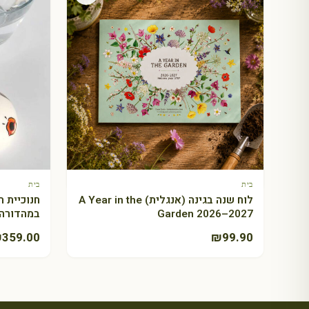
בית
+ הוספה לסל
ספל פורצלן מאג: פרידה קאלו
₪
59.90
בית
בית
+ הוספה לסל
לוח שנה בגינה (אנגלית) A Year in the
Garden 2026–2027
במהדורה 
₪
359.00
₪
99.90