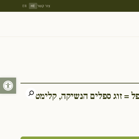
צור קשר
EN
HE
פתח סרגל
פל = זוג ספלים הנשיקה, קלימט