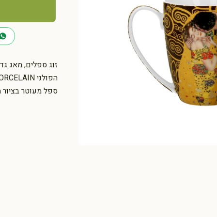
כמות
של
ספל
ועוד
ספל
זוג ספלים, מאג גדו
=
הפולני DOU PORCELAIN.
זוג
ספל מעוטר בציור 
ספלים
הנשיקה,
קלימט