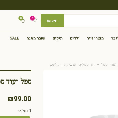
0
0
♡
חיפוש
גבר
מוצרי נייר
ילדים
תיקים
שובר מתנה
SALE
עוד ספל = זוג ספלים הנשיקה, קלימט
ספל ועוד ס
₪
99.00
1 במלאי