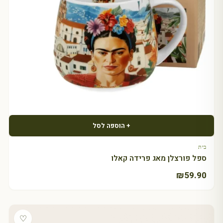
+ הוספה לסל
בית
ספל פורצלן מאג פרידה קאלו
₪
59.90
♡