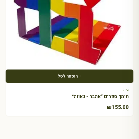
+ הוספה לסל
בית
תומך ספרים “אהבה - גאווה"
₪
155.00