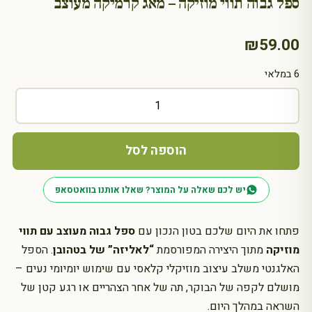
ספל גבוה תווי מוזיקה – מאג קרמיקה מעוצב
₪
59.00
6 במלאי
כמות
של
ספל
גבוה
הוספה לסל
תווי
מוזיקה
יש לכם שאלה על המוצר? שאלו אותנו בוואטסאפ
–
מאג
קרמיקה
פתחו את היום שלכם בטון הנכון עם
ספל גבוה מעוצב עם תווי
מעוצב
מוזיקה
מתוך היצירה המפורסמת
“לאליזה” של בטהובן
. הספל
האלגנטי משלב עיצוב מוזיקלי קלאסי עם שימוש יומיומי נעים –
מושלם לקפה של הבוקר, תה של אחר הצהריים או רגע קטן של
השראה במהלך היום.