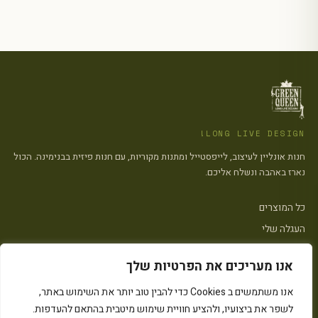
LONG LIVE DESIGN!
חנות אונליין לעיצוב, לייפסטייל ומתנות מקוריות, עם חנות פיזית בבנימינה. הכול
נארז באהבה ונשלח אליכם.
כל המוצרים
העגלה שלי
צרו קשר
אנו מעריכים את הפרטיות שלך
פתח סרגל
אנו משתמשים ב Cookies כדי להבין טוב יותר את השימוש באתר,
הצהרת נגישות
·
מדיניות פרטיות
·
מדיניות העוגיות (״Cookies״)
·
תקנון האתר
לשפר את ביצועיו, ולהציע חוויית שימוש מיטבית בהתאם להעדפות.
© 2026 Green Queen · כל הזכויות שמורות
Instagram
המחירים כוללים מע״מ