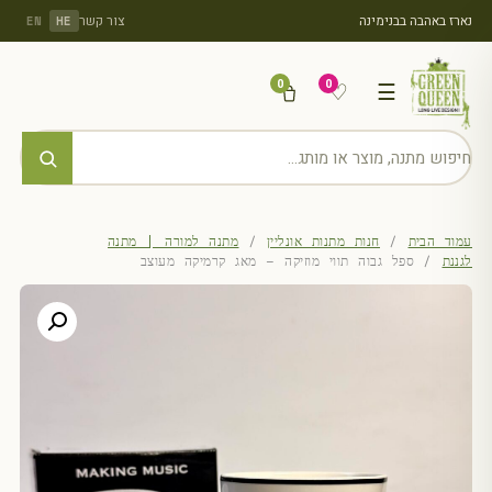
נארז באהבה בבנימינה
צור קשר
EN
HE
0
0
♡
☰
עמוד הבית
/
חנות מתנות אונליין
/
מתנה למורה | מתנה
לגננת
/ ספל גבוה תווי מוזיקה – מאג קרמיקה מעוצב