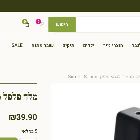
0
0
♡
חיפוש
גבר
מוצרי נייר
ילדים
תיקים
שובר מתנה
SALE
ד לסמארטפון Smart Stand
מלח פלפל מעמד 
₪
39.90
5 במלאי