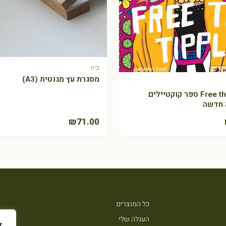
+ הוספה לסל
מן זית "זיתים צפים"
בית
+ הוספה לסל
מסגרת עץ מגנטית (A3)
+ הוספה לסל
Free the Tipple ספר קוקטיילים
 חדשה
₪
71.00
כל המוצרים
העגלה שלי
א