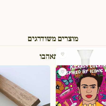
מוצרים משודרגים
גם תאהבו
♡
♡