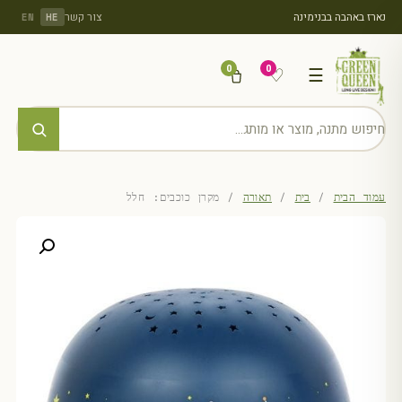
נארז באהבה בבנימינה
צור קשר
EN
HE
0
0
♡
☰
עמוד הבית
/
בית
/
תאורה
/ מקרן כוכבים: חלל