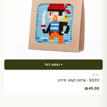
+ הוספה לסל
ילדים
SOZO - ערכת רקמה: פירט
₪
49.00