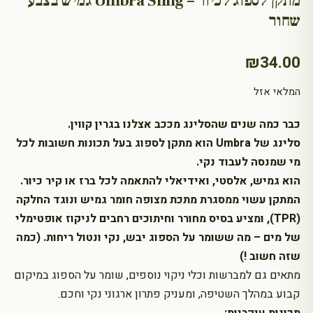
מתקן לספוג לכיור – Umbra Sling גמיש בצבע
שחור
₪
34.00
המלאי אזל
כבר כמה שנים שהסלינג מככב אצלנו בגרין קווין.
סלינג של Umbra הוא מתקן לספוג בעל תכונות חשובות לכל
מי שמנסה לעבוד נקי.
הוא גמיש, אלסטי, ואידיאלי להתאמה לכל ברז או קיר כיור.
המתקן עשוי ממסגרת מתכת מצופה חומר גמיש ונוגד החלקה
(TPR), ומציע בסיס מחורר וחיתוכים רחבים לניקוז אופטימלי
של מים – מה ששומר על הספוג יבש, נקי ונטול ריחות. (כמה
שזה חשוב !)
מתאים גם למברשות וכלי ניקוי נוספים, שומר על הספוג במיקום
קבוע במהלך השטיפה, ומעניק פתרון ארגוני נקי וחכם.
תכונות עיקריות: