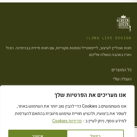
LONG LIVE DESIGN!
חנות אונליין לעיצוב, לייפסטייל ומתנות מקוריות, עם חנות פיזית בבנימינה. הכול
נארז באהבה ונשלח אליכם.
כל המוצרים
העגלה שלי
צרו קשר
אנו מעריכים את הפרטיות שלך
פתח סרגל
אנו משתמשים ב Cookies כדי להבין טוב יותר את השימוש באתר,
הצהרת נגישות
·
מדיניות פרטיות
·
מדיניות העוגיות (״Cookies״)
·
תקנון האתר
לשפר את ביצועיו, ולהציע חוויית שימוש מיטבית בהתאם להעדפות.
© 2026 Green Queen · כל הזכויות שמורות
Instagram
המחירים כוללים מע״מ
למידע נוסף, ניתן לעיין ב -
מדיניות Cookies
ביטול
אישור