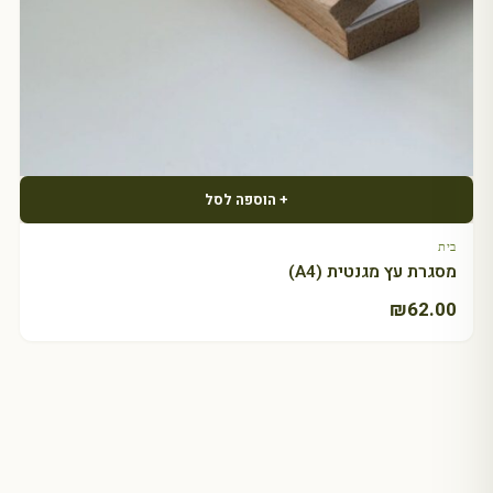
+ הוספה לסל
בית
מסגרת עץ מגנטית (A4)
₪
62.00