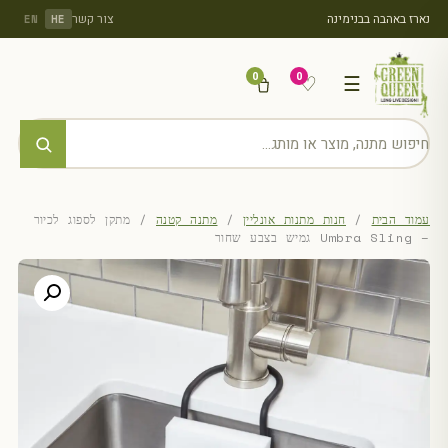
נארז באהבה בבנימינה
צור קשר
EN
HE
0
0
♡
☰
עמוד הבית
/
חנות מתנות אונליין
/
מתנה קטנה
/ מתקן לספוג לכיור
– Umbra Sling גמיש בצבע שחור