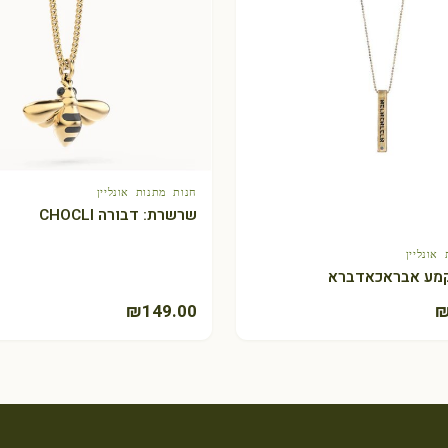
חנות מתנות אונליין
+ הוספה לסל
שרשרת: דבורה CHOCLI
אונליין
+ הוספה לסל
מע אבראכאדברא
₪
149.00