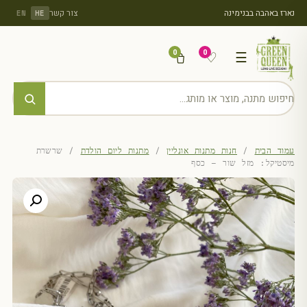
נארז באהבה בבנימינה
צור קשר
EN
HE
0
0
♡
☰
עמוד הבית
/
חנות מתנות אונליין
/
מתנות ליום הולדת
/ שרשרת
מיסטיקל: מזל שור – כסף