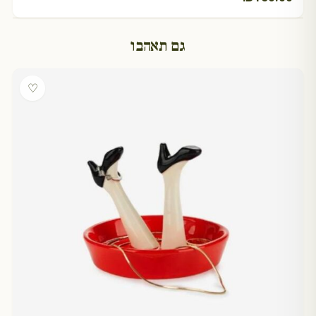
גם תאהבו
♡