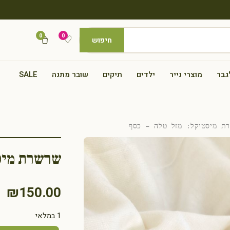
0
0
♡
חיפוש
גבר
מוצרי נייר
ילדים
תיקים
שובר מתנה
SALE
 מיסטיקל: מזל טלה – כסף
שרשרת מיסט
₪
150.00
1 במלאי