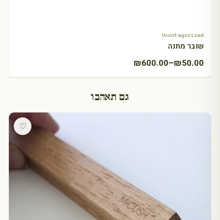
Uncategorized
+ Select amount
שובר מתנה
טווח
₪
600.00
–
₪
50.00
מחירים:
גם תאהבו
עד
♡