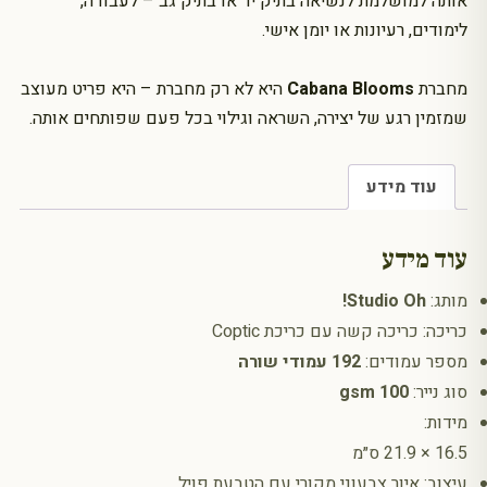
אותה למושלמת לנשיאה בתיק יד או בתיק גב – לעבודה,
לימודים, רעיונות או יומן אישי.
מחברת
Cabana Blooms
היא לא רק מחברת – היא פריט מעוצב
שמזמין רגע של יצירה, השראה וגילוי בכל פעם שפותחים אותה.
עוד מידע
עוד מידע
מותג:
Studio Oh!
כריכה: כריכה קשה עם כריכת Coptic
מספר עמודים:
192 עמודי שורה
סוג נייר:
100 gsm
מידות:
16.5 × 21.9 ס״מ
עיצוב: איור צבעוני מקורי עם הטבעת פויל