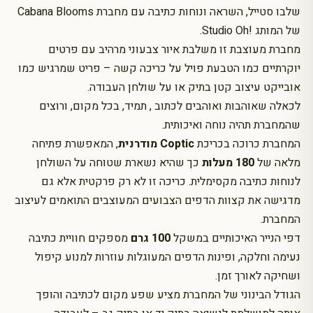
blooms
שלבו סטייל, השראה ונוחות כתיבה עם מחברת Cabana Blooms
של המותג !Studio Oh.
מחברת מעוצבת זו משלבת איור צבעוני מרהיב עם פרטים
יוקרתיים כמו הטבעת פויל על כריכה קשה – פריט שמרגיש כמו
אובייקט עיצוב קטן בתיק או על שולחן העבודה.
לכאלה שאוהבות ואוהבים לכתוב , תמיד, בכל מקום, ורוצים
שהמחברת תהיה נוחה ואיכותית.
המחברת כרוכה בכריכת
Coptic מודרנית
, המאפשרת פתיחה
מלאה של
180 מעלות
כך שהיא נשארת שטוחה על השולחן
לנוחות כתיבה מקסימלית. כריכה זו לא רק פרקטית אלא גם
מדגישה את קצוות הדפים הצבועים המעוצבים התואמים לעיצוב
המחברת.
דפי הנייר האיכותיים במשקל
100 גרם
מספקים חוויית כתיבה
נעימה וחלקה, ופינות הדפים המעוגלות עוזרות למנוע קיפול
ושחיקה לאורך זמן.
הגודל הבינוני של המחברת מציע שפע מקום לכתיבה והופך