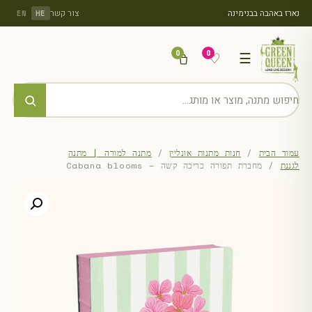
נארז באהבה בבנימינה
צור קשר
EN
HE
0
0
♡
☰
עמוד הבית
/
חנות מתנות אונליין
/
מתנה למורה | מתנה
לגננת
/ מחברת תפורה כריכה קשה – Cabana blooms