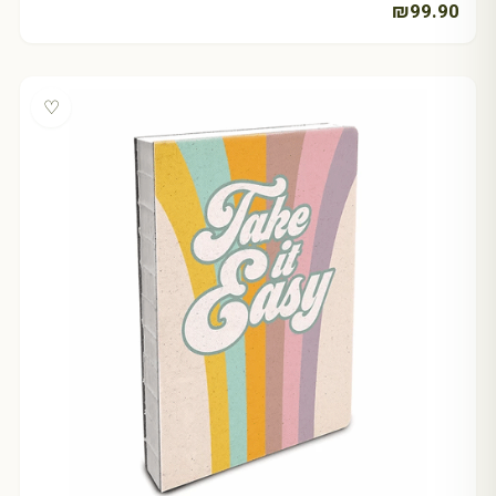
₪
99.90
♡