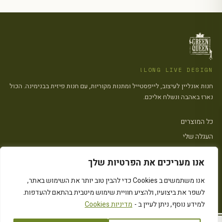
LONG LIVE DESIGN!
חנות אונליין לעיצוב, לייפסטייל ומתנות מקוריות, עם חנות פיזית בבנימינה. הכול
נארז באהבה ונשלח אליכם.
כל המוצרים
העגלה שלי
צרו קשר
אנו מעריכים את הפרטיות שלך
פתח סרגל
אנו משתמשים ב Cookies כדי להבין טוב יותר את השימוש באתר,
הצהרת נגישות
·
מדיניות פרטיות
·
מדיניות העוגיות (״Cookies״)
·
תקנון האתר
לשפר את ביצועיו, ולהציע חוויית שימוש מיטבית בהתאם להעדפות.
© 2026 Green Queen · כל הזכויות שמורות
Instagram
המחירים כוללים מע״מ
למידע נוסף, ניתן לעיין ב -
מדיניות Cookies