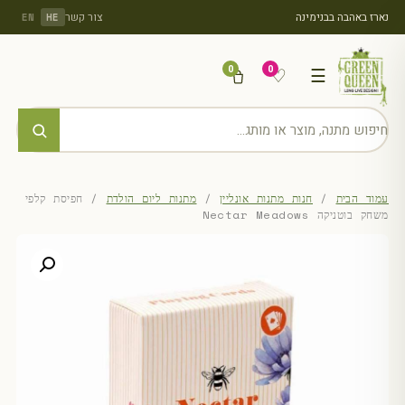
נארז באהבה בבנימינה
צור קשר
EN
HE
0
0
♡
☰
עמוד הבית
/
חנות מתנות אונליין
/
מתנות ליום הולדת
/ חפיסת קלפי
משחק בוטניקה Nectar Meadows