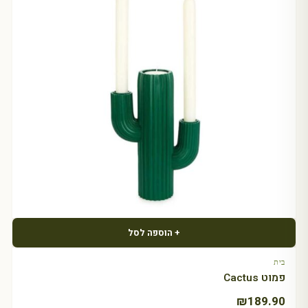
+ הוספה לסל
בית
פמוט Cactus
₪
189.90