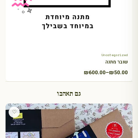
Uncategorized
+ Select amount
שובר מתנה
טווח
₪
600.00
–
₪
50.00
מחירים:
גם תאהבו
עד
♡