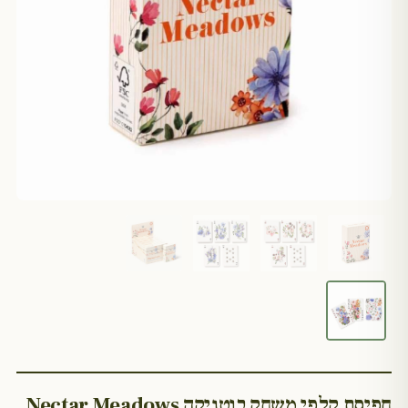
חפיסת קלפי משחק בוטניקה Nectar Meadows