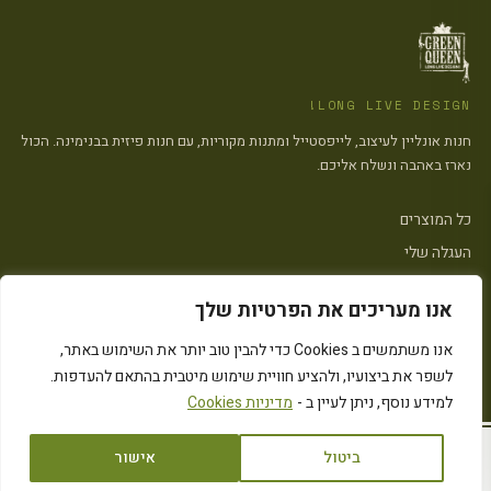
LONG LIVE DESIGN!
חנות אונליין לעיצוב, לייפסטייל ומתנות מקוריות, עם חנות פיזית בבנימינה. הכול
נארז באהבה ונשלח אליכם.
כל המוצרים
העגלה שלי
צרו קשר
אנו מעריכים את הפרטיות שלך
פתח סרגל
אנו משתמשים ב Cookies כדי להבין טוב יותר את השימוש באתר,
הצהרת נגישות
·
מדיניות פרטיות
·
מדיניות העוגיות (״Cookies״)
·
תקנון האתר
לשפר את ביצועיו, ולהציע חוויית שימוש מיטבית בהתאם להעדפות.
© 2026 Green Queen · כל הזכויות שמורות
Instagram
המחירים כוללים מע״מ
למידע נוסף, ניתן לעיין ב -
מדיניות Cookies
ביטול
אישור
₪
70.00
הוספה לסל