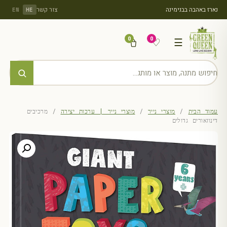
נארז באהבה בבנימינה
צור קשר
EN
HE
0
0
♡
☰
עמוד הבית
/
מוצרי נייר
/
מוצרי נייר | ערכות יצירה
/ מרכיבים
דינוזאורים גדולים