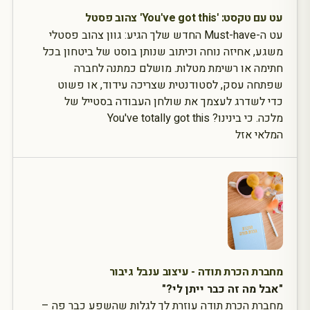
עט עם טקסט: 'You've got this' צהוב פסטל
עט ה-Must-have החדש שלך הגיע: גוון צהוב פסטלי
משגע, אחיזה נוחה וכיתוב שנותן בוסט של ביטחון בכל
חתימה או רשימת מטלות. מושלם כמתנה לחברה
שפתחה עסק, לסטודנטית שצריכה עידוד, או פשוט
כדי לשדרג לעצמך את שולחן העבודה בסטייל של
מלכה.
כי בינינו?
You've totally got this
המלאי אזל
מחברת הכרת תודה - עיצוב ענבל גיבור
"אבל מה זה כבר ייתן לי?"
מחברת הכרת תודה עוזרת לך לגלות שהשפע כבר פה –