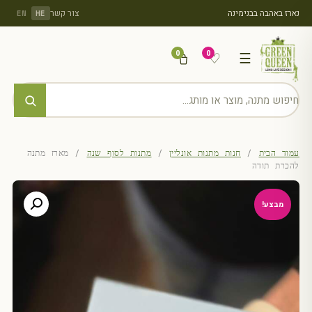
נארז באהבה בבנימינה
צור קשר
EN
HE
0
0
♡
☰
עמוד הבית
/
חנות מתנות אונליין
/
מתנות לסוף שנה
/ מארז מתנה
להכרת תודה
מבצע!