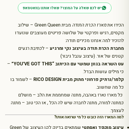
תודה
יש לכם שאלה על המוצר? שאלו אותנו בוואטסאפ
הכירו את
מארז הכרת התודה
מבית Green Queen – שילוב
מקסים, רגיש ופרקטי של שלושה פריטים מעוצבים שנועדו
להזכיר למה אנחנו מכירים תודה:
מחברת הכרת תודה בעיצוב נקי ומרגיע
– לכתיבת רגעים
קטנים של אור. (עיצוב ענבל גיבור)
עט השראה בגוון שמשי עם הכיתוב “YOU’VE GOT THIS”
–
כי מילים עושות הבדל.
קלמר/נרתיק פרחוני מתוק מבית RICO DESIGN
– לשמור בו
כל מה שחשוב.
כל מארז נארז באהבה, מתנה שמחממת את הלב – מושלם
כמתנה למורה, מתנה לחברה שיש לה הכל , או הכי טוב – מתנה
לעצמך.
למה המארז הזה כובש כל מי שרואה אותו?
עיצוב מוקפד ואסתטי
שמתאים בדיוק לקו העיצוב של Green