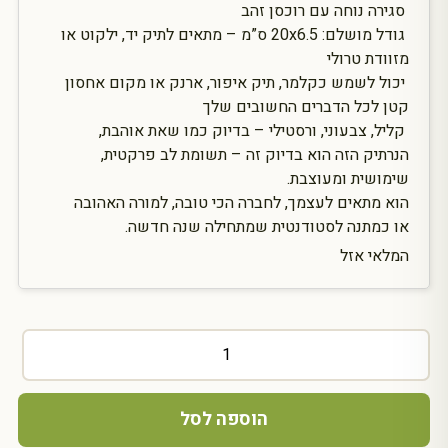
סגירה נוחה עם רוכסן זהב
גודל מושלם: 20x6.5 ס”מ – מתאים לתיק יד, ילקוט או
מזוודת טרולי
יכול לשמש כקלמר, תיק איפור, ארנק או מקום אחסון
קטן לכל הדברים החשובים שלך
קליל, צבעוני, ורסטילי – בדיוק כמו שאת אוהבת,
הנרתיק הזה הוא בדיוק זה – תשומת לב פרקטית,
שימושית ומעוצבת.
הוא מתאים לעצמך, לחברה הכי טובה, למורה האהובה
או כמתנה לסטודנטית שמתחילה שנה חדשה.
המלאי אזל
כמות
של
מארז
מתנה
הוספה לסל
להכרת