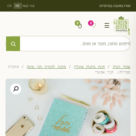
נארז באהבה בבנימינה
צור קשר
EN
HE
0
0
♡
☰
עמוד הבית
/
חנות מתנות אונליין
/
מתנה לחברה הכי טובה
/ מחברת
ספירלה: הכל אפשרי