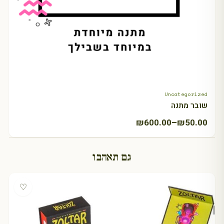
Uncategorized
+ Select amount
שובר מתנה
טווח
₪
600.00
–
₪
50.00
מחירים:
גם תאהבו
עד
♡