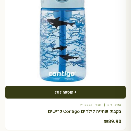
+ הוספה לסל
גאדג'טים | חנות אקססוריז
בקבוק שתייה לילדים Contigo כרישים
₪
89.90