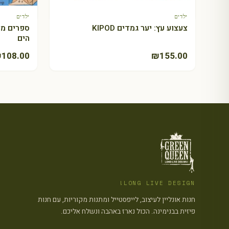
טווח
₪
59.90
₪
600.00
–
₪
50.00
ילדים
ילדים
מחירים:
+ הוספה לסל
צעצוע עץ: יער גמדים KIPOD
ספרים מע
הים
עד
₪
108.00
₪
155.00
LONG LIVE DESIGN!
חנות אונליין לעיצוב, לייפסטייל ומתנות מקוריות, עם חנות
פיזית בבנימינה. הכול נארז באהבה ונשלח אליכם.