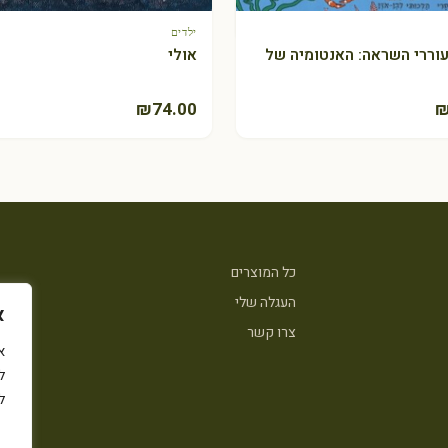
ילדים
+ הוספה לסל
+ הוספה לסל
וררי השראה: האנטומיה של
אולי
₪
74.00
כל המוצרים
העגלה שלי
א
צרו קשר
ל
ל