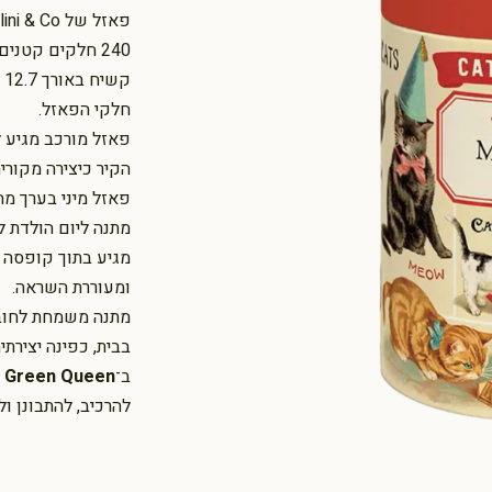
פאזל של Cavallini & Co עם איור וינטג’ בגרסת מיני קסומה, מרגיעה ומאתגרת.
240 חלקים קטנ
ק
חלקי הפאזל.
הקיר כיצירה מקורי
פאזל מיני בערך מח
מתנה ליום הולדת ל
מגיע בתוך קופסה ג
ומעוררת השראה.
מתנה משמחת לחובבי
בבית, כפינה יצירת
ב־
Green Queen
א
להרכיב, להתבונן ול