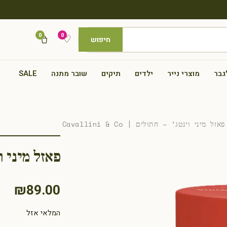
0
0
♡
חיפוש
גבר
מוצרי נייר
ילדים
תיקים
שובר מתנה
SALE
ל מיני וינטג’ – חתולים | Cavallini & Co
פאזל מיני וינטג’ 
₪
89.00
המלאי אזל