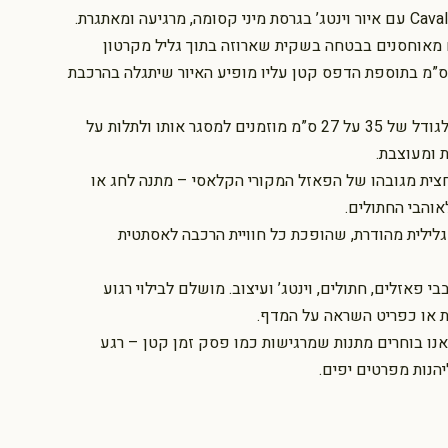
ים מאוחסנים בבטחה בשקית שארוזה בתוך גליל מקרטון
שיח באורך 12.7 ס”מ בתוספת הדפס קטן עליו מופיע האיור שיתגלה בהרכבת
פאזל מורכב מגיע לגודל של 35 על 27 ס”מ מוזמנים למסגר אותו ולתלות על
ת ומעוצבת.
צית מגובהו של הפאזל המקורי הקלאסי – מתנה לחג או
אוהבי החתולים.
לילית מהודרת, שהופכת כל חוויית הרכבה לאסתטית
 פאזלים, חתולים, וינטג’ ועיצוב. מושלם לבילוי רגוע
ית או כפריט השראה על המדף.
נו בוחרים מתנות שמרגישות כמו פסק זמן קטן – רגע
יהנות מפרטים יפים.