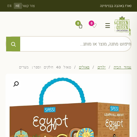
נארז באהבה בבנימינה
צור קשר
EN
HE
0
0
♡
☰
עמוד הבית
/
ילדים
/
פאזלים
/ פאזל 40 חלקים וספר: מצרים