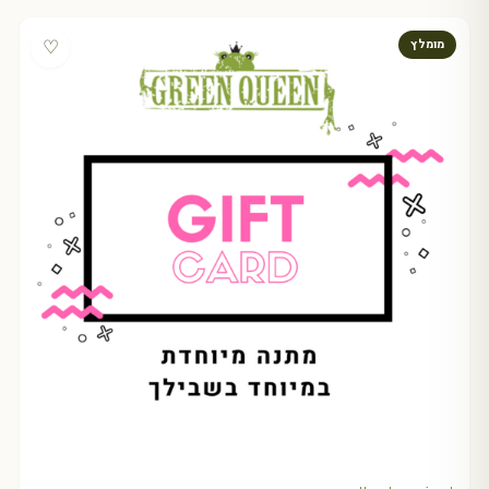
♡
מומלץ