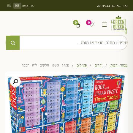
נארז באהבה בבנימינה
צור קשר
EN
HE
0
0
♡
☰
עמוד הבית
/
ילדים
/
פאזלים
/ פאזל 300 חלקים לוח הכפל