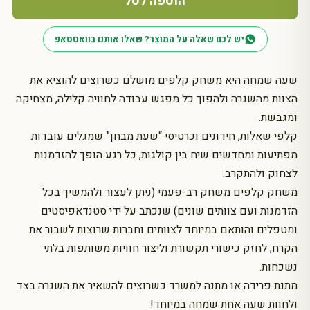
הוספה לסל
שעה
שמחה,
יש לכם שאלה על המוצר? שאלו אותנו בוואטסאפ
משחק
גיבוש
לצוות
שעה שמחה היא משחק קלפים מושלם כשרוצים להוציא את
הצוות מהשגרה ולהפוך כל מפגש עבודה לחוויה קלילה, מצחיקה
ומגבשת.
קלפי שאלות, חידונים וכרטיסי “שעת מבחן” שמגלים עובדות
מפתיעות ומחדשים שיח בין קולגות, כל רגע הופך להזדמנות
לצחוק ולהתקרב.
משחק קלפים משחק רב-פעמי (ניתן לעצור ולהמשיך בכל
הזדמנות ועם צוותים שונים) שנכתב על ידי סטנדאפיסטים
ומטפלים והותאם במיוחד לצוותים וחברות שרוצות לשבור את
הקרח, לחזק כישורי תקשורת וליצור חוויות משותפות בלתי
נשכחות.
מתנת פרידה או מתנה למשרד כשרוצים להשאיר את השגרה בצד
ולחוות שעה אחת שמחה במיוחד!