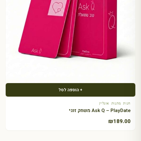
+ הוספה לסל
חנות מתנות אונליין
Ask Q – PlayDate משחק זוגי
₪
189.00