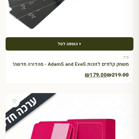
+ הוספה לסל
בית
משחק קלפים לזוגות AdamS and EveS - מהדורה חדשה!
המחיר
המחיר
₪
179.00
₪
219.00
הנוכחי
המקורי
היה:
הוא:
₪219.00.
₪179.00.
♡