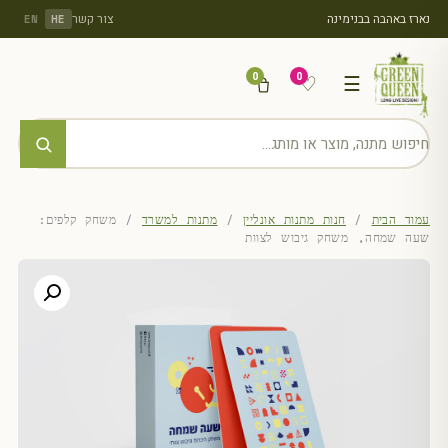
נארז באהבה בבנימינה
צור קשר
EN
HE
0
0
♡
☰
עמוד הבית
/
חנות מתנות אונליין
/
מתנות למשרד
/ משחק קלפים:
שעה שמחה, משחק גיבוש לצוות