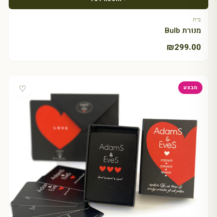
בית
מנורת Bulb
₪
299.00
♡
מבצע