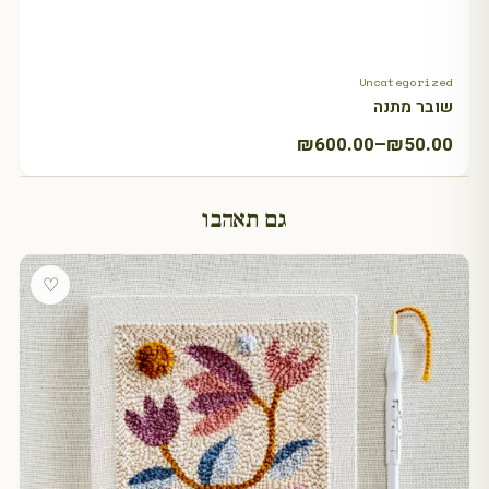
Uncategorized
+ Select amount
שובר מתנה
טווח
₪
600.00
–
₪
50.00
מחירים:
גם תאהבו
עד
♡