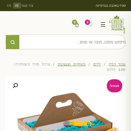
נארז באהבה בבנימינה
צור קשר
EN
HE
0
0
♡
☰
עמוד הבית
/
ילדים
/
משחקים וצעצועים
/ ערכת מקדו משפחתית:
126 חלקים
מבצע!