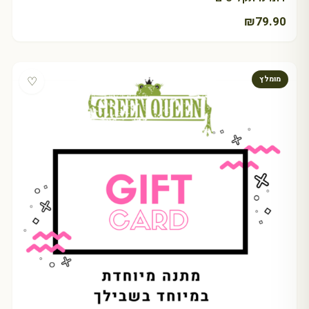
₪
79.90
♡
מומלץ