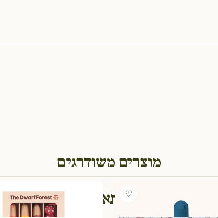
מוצרים משודרגים
גם תאהבו
♡