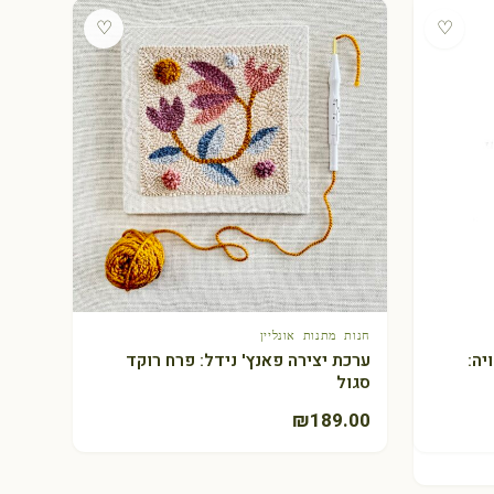
♡
♡
חנות מתנות אונליין
+ הוספה לסל
יה:
ערכת יצירה פאנץ' נידל: פרח רוקד
סגול
₪
189.00