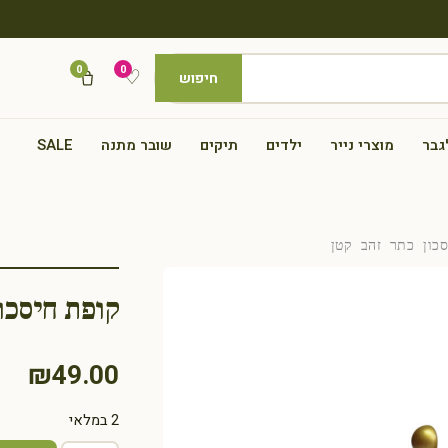
0
0
♡
חיפוש
גבר
מוצרי נייר
ילדים
תיקים
שובר מתנה
SALE
כון כתר זהב קטן
קופת חיסכו
₪
49.00
2 במלאי