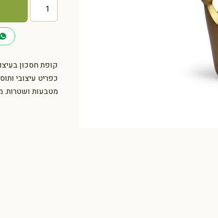
כמות
של
קופת
חיסכון
כתר
זהב
קופת חסכון בעיצו
קטן
כפריט עיצובי ותוס
מטבעות ושטרות. מו